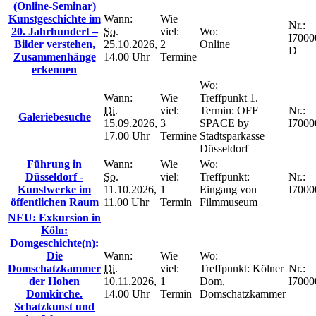
(Online-Seminar)
Kunstgeschichte im
Wann:
Wie
Nr.:
20. Jahrhundert –
So.
viel:
Wo:
I7000
Bilder verstehen,
25.10.2026,
2
Online
D
Zusammenhänge
14.00 Uhr
Termine
erkennen
Wo:
Wann:
Wie
Treffpunkt 1.
Di.
viel:
Termin: OFF
Nr.:
Galeriebesuche
15.09.2026,
3
SPACE by
I7000
17.00 Uhr
Termine
Stadtsparkasse
Düsseldorf
Führung in
Wann:
Wie
Wo:
Düsseldorf -
So.
viel:
Treffpunkt:
Nr.:
Kunstwerke im
11.10.2026,
1
Eingang von
I7000
öffentlichen Raum
11.00 Uhr
Termin
Filmmuseum
NEU: Exkursion in
Köln:
Domgeschichte(n):
Die
Wann:
Wie
Wo:
Domschatzkammer
Di.
viel:
Treffpunkt: Kölner
Nr.:
der Hohen
10.11.2026,
1
Dom,
I7000
Domkirche.
14.00 Uhr
Termin
Domschatzkammer
Schatzkunst und