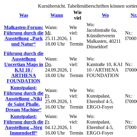
Kursübersicht. Tabellenüberschriften können sortie
Wie
Was
Wann
Wo
Nr
viel
Wo:
Malkasten-Forum:
Wann:
Wie
Jacobistraße 6a,
Führung durch die
Mi.
viel:
Nr.:
Künstlerverein
Ausstellung „Park
25.11.2026,
1
I7000
Malkasten, 40211
und Natur“
18.00 Uhr
Termin
Düsseldorf
Führung durch die
Ausstellung
Wann:
Wie
Wo:
Uncertian Maps in
Do.
viel:
Kaistraße 10, KAI
Nr.:
KAI 10 /
24.09.2026,
1
10 / ARTHENA
I7000
ARTHENA
18.00 Uhr
Termin
FOUNDATION
FOUNDATION
Kunstpalast:
Wann:
Wie
Wo:
Führung durch die
Fr.
viel:
Kunstpalast,
Nr.:
Ausstellung „Niki
25.09.2026,
1
Ehrenhof 4-5,
I7000
de Saint Phalle.
16.00 Uhr
Termin
ERGO-Foyer
Dream Machine“
Kunstpalast:
Wann:
Wie
Wo:
Führung durch die
Fr.
viel:
Kunstpalast,
Nr.:
Ausstellung „Jörg
04.12.2026,
1
Ehrenhof 4-5,
I7000
Immendorff“
16.00 Uhr
Termin
ERGO-Foyer