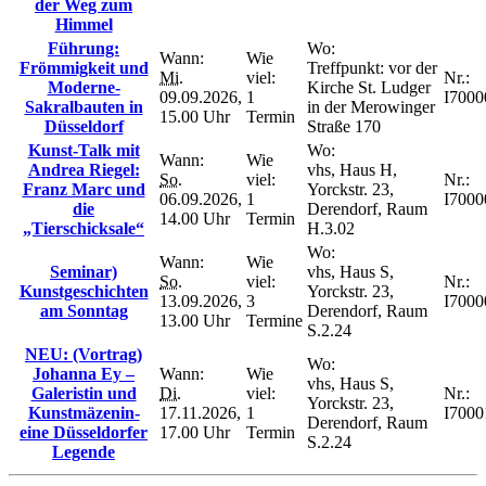
der Weg zum
Himmel
Führung:
Wo:
Wann:
Wie
Frömmigkeit und
Treffpunkt: vor der
Mi.
viel:
Nr.:
Moderne-
Kirche St. Ludger
09.09.2026,
1
I7000
Sakralbauten in
in der Merowinger
15.00 Uhr
Termin
Düsseldorf
Straße 170
Kunst-Talk mit
Wo:
Wann:
Wie
Andrea Riegel:
vhs, Haus H,
So.
viel:
Nr.:
Franz Marc und
Yorckstr. 23,
06.09.2026,
1
I7000
die
Derendorf, Raum
14.00 Uhr
Termin
„Tierschicksale“
H.3.02
Wo:
Wann:
Wie
Seminar)
vhs, Haus S,
So.
viel:
Nr.:
Kunstgeschichten
Yorckstr. 23,
13.09.2026,
3
I7000
am Sonntag
Derendorf, Raum
13.00 Uhr
Termine
S.2.24
NEU: (Vortrag)
Wo:
Johanna Ey –
Wann:
Wie
vhs, Haus S,
Galeristin und
Di.
viel:
Nr.:
Yorckstr. 23,
Kunstmäzenin-
17.11.2026,
1
I7000
Derendorf, Raum
eine Düsseldorfer
17.00 Uhr
Termin
S.2.24
Legende