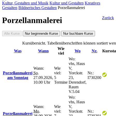
Kultur, Gestalten und Musik
Kultur und Gestalten
Kreatives
Gestalten
Bildnerisches Gestalten
Porzellanmalerei
Porzellanmalerei
Zurück
Alle Kurse
Nur beginnende Kurse
Nur buchbare Kurse
Kursübersicht. Tabellenüberschriften können sortiert wer
Wie
Was
Wann
Wo
Nr.
Kurssta
viel
Wo:
vhs, Haus
Wann:
Wie
V,
Porzellanmalerei
So.
viel:
Yorckstr.
Nr.:
am Sonntag
27.09.2026,
5
23,
I730200
10.00 Uhr
Termine
Derendorf,
Raum
V.5.04
Wo:
vhs, Haus
Wann:
Wie
V,
Mo.
viel:
Yorckstr.
Nr.:
Porzellanmalerei
28.09.2026,
7
23,
I730201