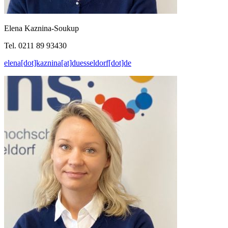
Elena Kaznina-Soukup
Tel. 0211 89 93430
elena[dot]kaznina[at]duesseldorf[dot]de