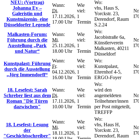
NEU: (Vortrag)
Wo:
Wann:
Wie
Johanna Ey –
vhs, Haus S,
Di.
viel:
Nr.
Galeristin und
Yorckstr. 23,
17.11.2026,
1
I7
Kunstmäzenin- eine
Derendorf, Raum
17.00 Uhr
Termin
Düsseldorfer Legende
S.2.24
Wo:
Malkasten-Forum:
Wann:
Wie
Jacobistraße 6a,
Führung durch die
Mi.
viel:
Nr.
Künstlerverein
Ausstellung „Park
25.11.2026,
1
I7
Malkasten, 40211
und Natur“
18.00 Uhr
Termin
Düsseldorf
Wann:
Wie
Wo:
Kunstpalast: Führung
Fr.
viel:
Kunstpalast,
Nr.
durch die Ausstellung
04.12.2026,
1
Ehrenhof 4-5,
I7
„Jörg Immendorff“
16.00 Uhr
Termin
ERGO-Foyer
Wo:
18. Lesefest: Sarah
Wann:
Wie
wird den
Schreber liest aus dem
Di.
viel:
angemeldeten
Nr.
Roman "Die Türen
17.11.2026,
1
Teilnehmer/innen
I7
dazwischen"
10.00 Uhr
Termin
per Post mitgeteilt,
TREFFP
Wo:
Wann:
Wie
18. Lesefest: Lesung
vhs, Haus H,
Mi.
viel:
Nr.
der
Yorckstr. 23,
18.11.2026,
1
I7
"Geschichtsschreiber"
Derendorf, Raum
18.00 Uhr
Termin