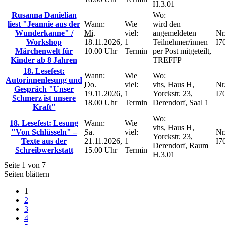
H.3.01
Rusanna Danielian
Wo:
liest "Jeannie aus der
Wann:
Wie
wird den
Wunderkanne" /
Mi.
viel:
angemeldeten
Nr.
Workshop
18.11.2026,
1
Teilnehmer/innen
I7
Märchenwelt für
10.00 Uhr
Termin
per Post mitgeteilt,
Kinder ab 8 Jahren
TREFFP
18. Lesefest:
Wann:
Wie
Wo:
Autorinnenlesung und
Do.
viel:
vhs, Haus H,
Nr.
Gespräch "Unser
19.11.2026,
1
Yorckstr. 23,
I7
Schmerz ist unsere
18.00 Uhr
Termin
Derendorf, Saal 1
Kraft"
Wo:
18. Lesefest: Lesung
Wann:
Wie
vhs, Haus H,
"Von Schlüsseln" –
Sa.
viel:
Nr.
Yorckstr. 23,
Texte aus der
21.11.2026,
1
I7
Derendorf, Raum
Schreibwerkstatt
15.00 Uhr
Termin
H.3.01
Seite 1 von 7
Seiten blättern
1
2
3
4