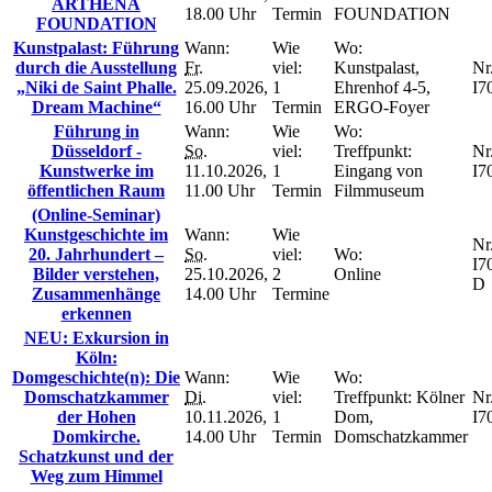
ARTHENA
18.00 Uhr
Termin
FOUNDATION
FOUNDATION
Kunstpalast: Führung
Wann:
Wie
Wo:
durch die Ausstellung
Fr.
viel:
Kunstpalast,
Nr.
„Niki de Saint Phalle.
25.09.2026,
1
Ehrenhof 4-5,
I7
Dream Machine“
16.00 Uhr
Termin
ERGO-Foyer
Führung in
Wann:
Wie
Wo:
Düsseldorf -
So.
viel:
Treffpunkt:
Nr.
Kunstwerke im
11.10.2026,
1
Eingang von
I7
öffentlichen Raum
11.00 Uhr
Termin
Filmmuseum
(Online-Seminar)
Kunstgeschichte im
Wann:
Wie
Nr.
20. Jahrhundert –
So.
viel:
Wo:
I7
Bilder verstehen,
25.10.2026,
2
Online
D
Zusammenhänge
14.00 Uhr
Termine
erkennen
NEU: Exkursion in
Köln:
Domgeschichte(n): Die
Wann:
Wie
Wo:
Domschatzkammer
Di.
viel:
Treffpunkt: Kölner
Nr.
der Hohen
10.11.2026,
1
Dom,
I7
Domkirche.
14.00 Uhr
Termin
Domschatzkammer
Schatzkunst und der
Weg zum Himmel