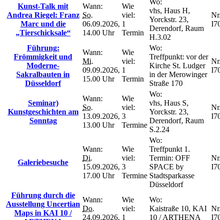
Wo:
Kunst-Talk mit
Wann:
Wie
vhs, Haus H,
Andrea Riegel: Franz
So.
viel:
Nr.
Yorckstr. 23,
Marc und die
06.09.2026,
1
I7
Derendorf, Raum
„Tierschicksale“
14.00 Uhr
Termin
H.3.02
Führung:
Wo:
Wann:
Wie
Frömmigkeit und
Treffpunkt: vor der
Mi.
viel:
Nr.
Moderne-
Kirche St. Ludger
09.09.2026,
1
I7
Sakralbauten in
in der Merowinger
15.00 Uhr
Termin
Düsseldorf
Straße 170
Wo:
Wann:
Wie
Seminar)
vhs, Haus S,
So.
viel:
Nr.
Kunstgeschichten am
Yorckstr. 23,
13.09.2026,
3
I7
Sonntag
Derendorf, Raum
13.00 Uhr
Termine
S.2.24
Wo:
Wann:
Wie
Treffpunkt 1.
Di.
viel:
Termin: OFF
Nr.
Galeriebesuche
15.09.2026,
3
SPACE by
I7
17.00 Uhr
Termine
Stadtsparkasse
Düsseldorf
Führung durch die
Wann:
Wie
Wo:
Ausstellung Uncertian
Do.
viel:
Kaistraße 10, KAI
Nr.
Maps in KAI 10 /
24.09.2026,
1
10 / ARTHENA
I7