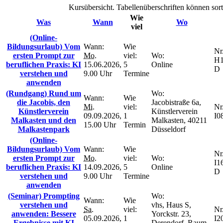
Kursübersicht. Tabellenüberschriften können sort
Wie
Was
Wann
Wo
viel
(Online-
Bildungsurlaub) Vom
Wann:
Wie
Nr.
ersten Prompt zur
Mo.
viel:
Wo:
H1
beruflichen Praxis: KI
15.06.2026,
5
Online
D
verstehen und
9.00 Uhr
Termine
anwenden
(Rundgang) Rund um
Wo:
Wann:
Wie
die Jacobis, den
Jacobistraße 6a,
Mi.
viel:
Nr.
Künstlerverein
Künstlerverein
09.09.2026,
1
I0
Malkasten und den
Malkasten, 40211
15.00 Uhr
Termin
Malkastenpark
Düsseldorf
(Online-
Bildungsurlaub) Vom
Wann:
Wie
Nr.
ersten Prompt zur
Mo.
viel:
Wo:
I1
beruflichen Praxis: KI
14.09.2026,
5
Online
D
verstehen und
9.00 Uhr
Termine
anwenden
(Seminar) Prompting
Wo:
Wann:
Wie
verstehen und
vhs, Haus S,
Sa.
viel:
Nr.
anwenden: Bessere
Yorckstr. 23,
05.09.2026,
1
I2
Ergebnisse mit KI
Derendorf, Raum