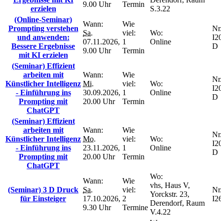
9.00 Uhr
Termin
erzielen
S.3.22
(Online-Seminar)
Wann:
Wie
Prompting verstehen
Nr.
Sa.
viel:
Wo:
und anwenden:
I2
07.11.2026,
1
Online
Bessere Ergebnisse
D
9.00 Uhr
Termin
mit KI erzielen
(Seminar) Effizient
arbeiten mit
Wann:
Wie
Nr.
Künstlicher Intelligenz
Mi.
viel:
Wo:
I2
- Einführung ins
30.09.2026,
1
Online
D
Prompting mit
20.00 Uhr
Termin
ChatGPT
(Seminar) Effizient
arbeiten mit
Wann:
Wie
Nr.
Künstlicher Intelligenz
Mo.
viel:
Wo:
I2
- Einführung ins
23.11.2026,
1
Online
D
Prompting mit
20.00 Uhr
Termin
ChatGPT
Wo:
Wann:
Wie
vhs, Haus V,
(Seminar) 3 D Druck
Sa.
viel:
Nr.
Yorckstr. 23,
für Einsteiger
17.10.2026,
2
I2
Derendorf, Raum
9.30 Uhr
Termine
V.4.22