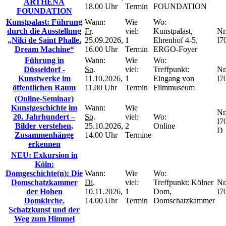
ARTHENA
18.00 Uhr
Termin
FOUNDATION
FOUNDATION
Kunstpalast: Führung
Wann:
Wie
Wo:
durch die Ausstellung
Fr.
viel:
Kunstpalast,
Nr.
„Niki de Saint Phalle.
25.09.2026,
1
Ehrenhof 4-5,
I7
Dream Machine“
16.00 Uhr
Termin
ERGO-Foyer
Führung in
Wann:
Wie
Wo:
Düsseldorf -
So.
viel:
Treffpunkt:
Nr.
Kunstwerke im
11.10.2026,
1
Eingang von
I7
öffentlichen Raum
11.00 Uhr
Termin
Filmmuseum
(Online-Seminar)
Kunstgeschichte im
Wann:
Wie
Nr.
20. Jahrhundert –
So.
viel:
Wo:
I7
Bilder verstehen,
25.10.2026,
2
Online
D
Zusammenhänge
14.00 Uhr
Termine
erkennen
NEU: Exkursion in
Köln:
Domgeschichte(n): Die
Wann:
Wie
Wo:
Domschatzkammer
Di.
viel:
Treffpunkt: Kölner
Nr.
der Hohen
10.11.2026,
1
Dom,
I7
Domkirche.
14.00 Uhr
Termin
Domschatzkammer
Schatzkunst und der
Weg zum Himmel