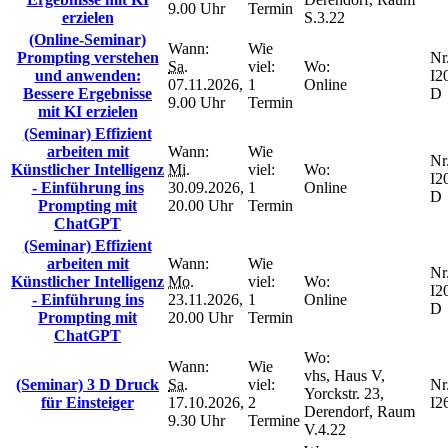
9.00 Uhr
Termin
erzielen
S.3.22
(Online-Seminar)
Wann:
Wie
Prompting verstehen
Nr.
Sa.
viel:
Wo:
und anwenden:
I2
07.11.2026,
1
Online
Bessere Ergebnisse
D
9.00 Uhr
Termin
mit KI erzielen
(Seminar) Effizient
arbeiten mit
Wann:
Wie
Nr.
Künstlicher Intelligenz
Mi.
viel:
Wo:
I2
- Einführung ins
30.09.2026,
1
Online
D
Prompting mit
20.00 Uhr
Termin
ChatGPT
(Seminar) Effizient
arbeiten mit
Wann:
Wie
Nr.
Künstlicher Intelligenz
Mo.
viel:
Wo:
I2
- Einführung ins
23.11.2026,
1
Online
D
Prompting mit
20.00 Uhr
Termin
ChatGPT
Wo:
Wann:
Wie
vhs, Haus V,
(Seminar) 3 D Druck
Sa.
viel:
Nr.
Yorckstr. 23,
für Einsteiger
17.10.2026,
2
I2
Derendorf, Raum
9.30 Uhr
Termine
V.4.22