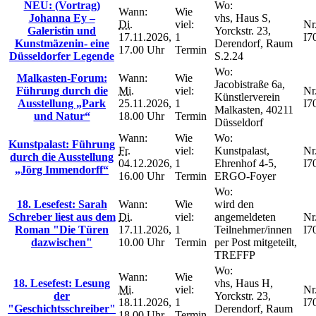
NEU: (Vortrag)
Wo:
Wann:
Wie
Johanna Ey –
vhs, Haus S,
Di.
viel:
Nr.
Galeristin und
Yorckstr. 23,
17.11.2026,
1
I7
Kunstmäzenin- eine
Derendorf, Raum
17.00 Uhr
Termin
Düsseldorfer Legende
S.2.24
Wo:
Malkasten-Forum:
Wann:
Wie
Jacobistraße 6a,
Führung durch die
Mi.
viel:
Nr.
Künstlerverein
Ausstellung „Park
25.11.2026,
1
I7
Malkasten, 40211
und Natur“
18.00 Uhr
Termin
Düsseldorf
Wann:
Wie
Wo:
Kunstpalast: Führung
Fr.
viel:
Kunstpalast,
Nr.
durch die Ausstellung
04.12.2026,
1
Ehrenhof 4-5,
I7
„Jörg Immendorff“
16.00 Uhr
Termin
ERGO-Foyer
Wo:
18. Lesefest: Sarah
Wann:
Wie
wird den
Schreber liest aus dem
Di.
viel:
angemeldeten
Nr.
Roman "Die Türen
17.11.2026,
1
Teilnehmer/innen
I7
dazwischen"
10.00 Uhr
Termin
per Post mitgeteilt,
TREFFP
Wo:
Wann:
Wie
18. Lesefest: Lesung
vhs, Haus H,
Mi.
viel:
Nr.
der
Yorckstr. 23,
18.11.2026,
1
I7
"Geschichtsschreiber"
Derendorf, Raum
18.00 Uhr
Termin