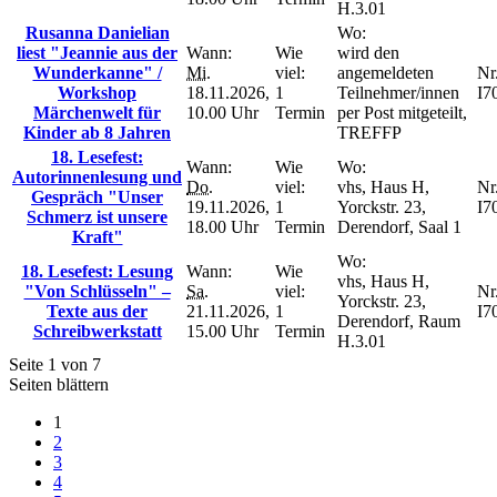
H.3.01
Rusanna Danielian
Wo:
liest "Jeannie aus der
Wann:
Wie
wird den
Wunderkanne" /
Mi.
viel:
angemeldeten
Nr.
Workshop
18.11.2026,
1
Teilnehmer/innen
I7
Märchenwelt für
10.00 Uhr
Termin
per Post mitgeteilt,
Kinder ab 8 Jahren
TREFFP
18. Lesefest:
Wann:
Wie
Wo:
Autorinnenlesung und
Do.
viel:
vhs, Haus H,
Nr.
Gespräch "Unser
19.11.2026,
1
Yorckstr. 23,
I7
Schmerz ist unsere
18.00 Uhr
Termin
Derendorf, Saal 1
Kraft"
Wo:
18. Lesefest: Lesung
Wann:
Wie
vhs, Haus H,
"Von Schlüsseln" –
Sa.
viel:
Nr.
Yorckstr. 23,
Texte aus der
21.11.2026,
1
I7
Derendorf, Raum
Schreibwerkstatt
15.00 Uhr
Termin
H.3.01
Seite 1 von 7
Seiten blättern
1
2
3
4