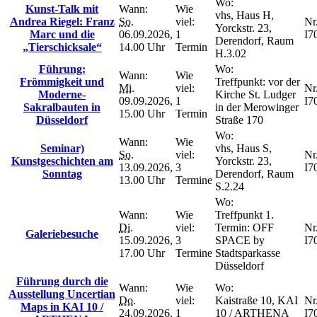
Wo:
Kunst-Talk mit
Wann:
Wie
vhs, Haus H,
Andrea Riegel: Franz
So.
viel:
Nr.
Yorckstr. 23,
Marc und die
06.09.2026,
1
I7
Derendorf, Raum
„Tierschicksale“
14.00 Uhr
Termin
H.3.02
Führung:
Wo:
Wann:
Wie
Frömmigkeit und
Treffpunkt: vor der
Mi.
viel:
Nr.
Moderne-
Kirche St. Ludger
09.09.2026,
1
I7
Sakralbauten in
in der Merowinger
15.00 Uhr
Termin
Düsseldorf
Straße 170
Wo:
Wann:
Wie
Seminar)
vhs, Haus S,
So.
viel:
Nr.
Kunstgeschichten am
Yorckstr. 23,
13.09.2026,
3
I7
Sonntag
Derendorf, Raum
13.00 Uhr
Termine
S.2.24
Wo:
Wann:
Wie
Treffpunkt 1.
Di.
viel:
Termin: OFF
Nr.
Galeriebesuche
15.09.2026,
3
SPACE by
I7
17.00 Uhr
Termine
Stadtsparkasse
Düsseldorf
Führung durch die
Wann:
Wie
Wo:
Ausstellung Uncertian
Do.
viel:
Kaistraße 10, KAI
Nr.
Maps in KAI 10 /
24.09.2026,
1
10 / ARTHENA
I7