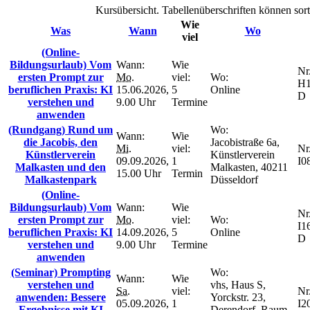
Kursübersicht. Tabellenüberschriften können sort
Wie
Was
Wann
Wo
viel
(Online-
Bildungsurlaub) Vom
Wann:
Wie
Nr.
ersten Prompt zur
Mo.
viel:
Wo:
H1
beruflichen Praxis: KI
15.06.2026,
5
Online
D
verstehen und
9.00 Uhr
Termine
anwenden
(Rundgang) Rund um
Wo:
Wann:
Wie
die Jacobis, den
Jacobistraße 6a,
Mi.
viel:
Nr.
Künstlerverein
Künstlerverein
09.09.2026,
1
I0
Malkasten und den
Malkasten, 40211
15.00 Uhr
Termin
Malkastenpark
Düsseldorf
(Online-
Bildungsurlaub) Vom
Wann:
Wie
Nr.
ersten Prompt zur
Mo.
viel:
Wo:
I1
beruflichen Praxis: KI
14.09.2026,
5
Online
D
verstehen und
9.00 Uhr
Termine
anwenden
(Seminar) Prompting
Wo:
Wann:
Wie
verstehen und
vhs, Haus S,
Sa.
viel:
Nr.
anwenden: Bessere
Yorckstr. 23,
05.09.2026,
1
I2
Ergebnisse mit KI
Derendorf, Raum