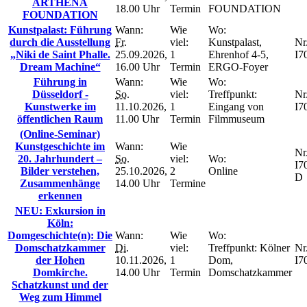
ARTHENA
18.00 Uhr
Termin
FOUNDATION
FOUNDATION
Kunstpalast: Führung
Wann:
Wie
Wo:
durch die Ausstellung
Fr.
viel:
Kunstpalast,
Nr.
„Niki de Saint Phalle.
25.09.2026,
1
Ehrenhof 4-5,
I7
Dream Machine“
16.00 Uhr
Termin
ERGO-Foyer
Führung in
Wann:
Wie
Wo:
Düsseldorf -
So.
viel:
Treffpunkt:
Nr.
Kunstwerke im
11.10.2026,
1
Eingang von
I7
öffentlichen Raum
11.00 Uhr
Termin
Filmmuseum
(Online-Seminar)
Kunstgeschichte im
Wann:
Wie
Nr.
20. Jahrhundert –
So.
viel:
Wo:
I7
Bilder verstehen,
25.10.2026,
2
Online
D
Zusammenhänge
14.00 Uhr
Termine
erkennen
NEU: Exkursion in
Köln:
Domgeschichte(n): Die
Wann:
Wie
Wo:
Domschatzkammer
Di.
viel:
Treffpunkt: Kölner
Nr.
der Hohen
10.11.2026,
1
Dom,
I7
Domkirche.
14.00 Uhr
Termin
Domschatzkammer
Schatzkunst und der
Weg zum Himmel