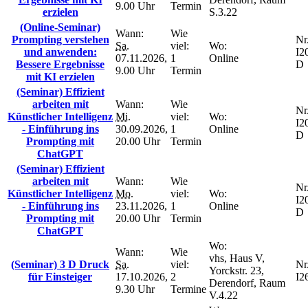
9.00 Uhr
Termin
erzielen
S.3.22
(Online-Seminar)
Wann:
Wie
Prompting verstehen
Nr.
Sa.
viel:
Wo:
und anwenden:
I2
07.11.2026,
1
Online
Bessere Ergebnisse
D
9.00 Uhr
Termin
mit KI erzielen
(Seminar) Effizient
arbeiten mit
Wann:
Wie
Nr.
Künstlicher Intelligenz
Mi.
viel:
Wo:
I2
- Einführung ins
30.09.2026,
1
Online
D
Prompting mit
20.00 Uhr
Termin
ChatGPT
(Seminar) Effizient
arbeiten mit
Wann:
Wie
Nr.
Künstlicher Intelligenz
Mo.
viel:
Wo:
I2
- Einführung ins
23.11.2026,
1
Online
D
Prompting mit
20.00 Uhr
Termin
ChatGPT
Wo:
Wann:
Wie
vhs, Haus V,
(Seminar) 3 D Druck
Sa.
viel:
Nr.
Yorckstr. 23,
für Einsteiger
17.10.2026,
2
I2
Derendorf, Raum
9.30 Uhr
Termine
V.4.22