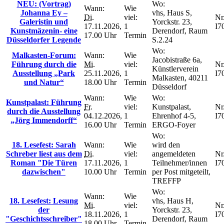
NEU: (Vortrag)
Wo:
Wann:
Wie
Johanna Ey –
vhs, Haus S,
Di.
viel:
Nr.
Galeristin und
Yorckstr. 23,
17.11.2026,
1
I7
Kunstmäzenin- eine
Derendorf, Raum
17.00 Uhr
Termin
Düsseldorfer Legende
S.2.24
Wo:
Malkasten-Forum:
Wann:
Wie
Jacobistraße 6a,
Führung durch die
Mi.
viel:
Nr.
Künstlerverein
Ausstellung „Park
25.11.2026,
1
I7
Malkasten, 40211
und Natur“
18.00 Uhr
Termin
Düsseldorf
Wann:
Wie
Wo:
Kunstpalast: Führung
Fr.
viel:
Kunstpalast,
Nr.
durch die Ausstellung
04.12.2026,
1
Ehrenhof 4-5,
I7
„Jörg Immendorff“
16.00 Uhr
Termin
ERGO-Foyer
Wo:
18. Lesefest: Sarah
Wann:
Wie
wird den
Schreber liest aus dem
Di.
viel:
angemeldeten
Nr.
Roman "Die Türen
17.11.2026,
1
Teilnehmer/innen
I7
dazwischen"
10.00 Uhr
Termin
per Post mitgeteilt,
TREFFP
Wo:
Wann:
Wie
18. Lesefest: Lesung
vhs, Haus H,
Mi.
viel:
Nr.
der
Yorckstr. 23,
18.11.2026,
1
I7
"Geschichtsschreiber"
Derendorf, Raum
18.00 Uhr
Termin