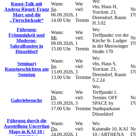
Wo:
Kunst-Talk mit
Wann:
Wie
vhs, Haus H,
Andrea Riegel: Franz
So.
viel:
Nr.
Yorckstr. 23,
Marc und die
06.09.2026,
1
I7
Derendorf, Raum
„Tierschicksale“
14.00 Uhr
Termin
H.3.02
Führung:
Wo:
Wann:
Wie
Frömmigkeit und
Treffpunkt: vor der
Mi.
viel:
Nr.
Moderne-
Kirche St. Ludger
09.09.2026,
1
I7
Sakralbauten in
in der Merowinger
15.00 Uhr
Termin
Düsseldorf
Straße 170
Wo:
Wann:
Wie
Seminar)
vhs, Haus S,
So.
viel:
Nr.
Kunstgeschichten am
Yorckstr. 23,
13.09.2026,
3
I7
Sonntag
Derendorf, Raum
13.00 Uhr
Termine
S.2.24
Wo:
Wann:
Wie
Treffpunkt 1.
Di.
viel:
Termin: OFF
Nr.
Galeriebesuche
15.09.2026,
3
SPACE by
I7
17.00 Uhr
Termine
Stadtsparkasse
Düsseldorf
Führung durch die
Wann:
Wie
Wo:
Ausstellung Uncertian
Do.
viel:
Kaistraße 10, KAI
Nr.
Maps in KAI 10 /
24.09.2026,
1
10 / ARTHENA
I7