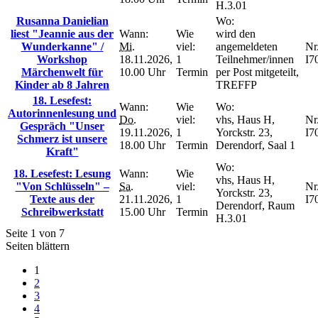
H.3.01
Rusanna Danielian
Wo:
liest "Jeannie aus der
Wann:
Wie
wird den
Wunderkanne" /
Mi.
viel:
angemeldeten
Nr.
Workshop
18.11.2026,
1
Teilnehmer/innen
I7
Märchenwelt für
10.00 Uhr
Termin
per Post mitgeteilt,
Kinder ab 8 Jahren
TREFFP
18. Lesefest:
Wann:
Wie
Wo:
Autorinnenlesung und
Do.
viel:
vhs, Haus H,
Nr.
Gespräch "Unser
19.11.2026,
1
Yorckstr. 23,
I7
Schmerz ist unsere
18.00 Uhr
Termin
Derendorf, Saal 1
Kraft"
Wo:
18. Lesefest: Lesung
Wann:
Wie
vhs, Haus H,
"Von Schlüsseln" –
Sa.
viel:
Nr.
Yorckstr. 23,
Texte aus der
21.11.2026,
1
I7
Derendorf, Raum
Schreibwerkstatt
15.00 Uhr
Termin
H.3.01
Seite 1 von 7
Seiten blättern
1
2
3
4