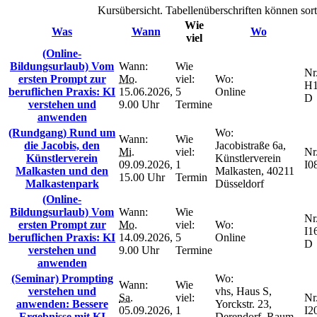
Kursübersicht. Tabellenüberschriften können sort
Wie
Was
Wann
Wo
viel
(Online-
Bildungsurlaub) Vom
Wann:
Wie
Nr.
ersten Prompt zur
Mo.
viel:
Wo:
H1
beruflichen Praxis: KI
15.06.2026,
5
Online
D
verstehen und
9.00 Uhr
Termine
anwenden
(Rundgang) Rund um
Wo:
Wann:
Wie
die Jacobis, den
Jacobistraße 6a,
Mi.
viel:
Nr.
Künstlerverein
Künstlerverein
09.09.2026,
1
I0
Malkasten und den
Malkasten, 40211
15.00 Uhr
Termin
Malkastenpark
Düsseldorf
(Online-
Bildungsurlaub) Vom
Wann:
Wie
Nr.
ersten Prompt zur
Mo.
viel:
Wo:
I1
beruflichen Praxis: KI
14.09.2026,
5
Online
D
verstehen und
9.00 Uhr
Termine
anwenden
(Seminar) Prompting
Wo:
Wann:
Wie
verstehen und
vhs, Haus S,
Sa.
viel:
Nr.
anwenden: Bessere
Yorckstr. 23,
05.09.2026,
1
I2
Ergebnisse mit KI
Derendorf, Raum