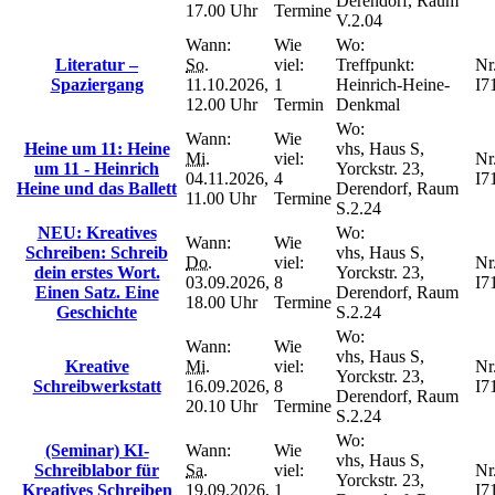
Derendorf, Raum
17.00 Uhr
Termine
V.2.04
Wann:
Wie
Wo:
Literatur –
So.
viel:
Treffpunkt:
Nr.
Spaziergang
11.10.2026,
1
Heinrich-Heine-
I7
12.00 Uhr
Termin
Denkmal
Wo:
Wann:
Wie
Heine um 11: Heine
vhs, Haus S,
Mi.
viel:
Nr.
um 11 - Heinrich
Yorckstr. 23,
04.11.2026,
4
I7
Heine und das Ballett
Derendorf, Raum
11.00 Uhr
Termine
S.2.24
NEU: Kreatives
Wo:
Wann:
Wie
Schreiben: Schreib
vhs, Haus S,
Do.
viel:
Nr.
dein erstes Wort.
Yorckstr. 23,
03.09.2026,
8
I7
Einen Satz. Eine
Derendorf, Raum
18.00 Uhr
Termine
Geschichte
S.2.24
Wo:
Wann:
Wie
vhs, Haus S,
Kreative
Mi.
viel:
Nr.
Yorckstr. 23,
Schreibwerkstatt
16.09.2026,
8
I7
Derendorf, Raum
20.10 Uhr
Termine
S.2.24
Wo:
(Seminar) KI-
Wann:
Wie
vhs, Haus S,
Schreiblabor für
Sa.
viel:
Nr.
Yorckstr. 23,
Kreatives Schreiben
19.09.2026,
1
I7