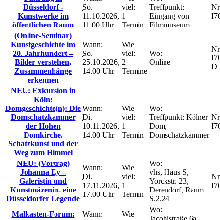
Düsseldorf -
So.
viel:
Treffpunkt:
Nr.
Kunstwerke im
11.10.2026,
1
Eingang von
I7
öffentlichen Raum
11.00 Uhr
Termin
Filmmuseum
(Online-Seminar)
Kunstgeschichte im
Wann:
Wie
Nr.
20. Jahrhundert –
So.
viel:
Wo:
I7
Bilder verstehen,
25.10.2026,
2
Online
D
Zusammenhänge
14.00 Uhr
Termine
erkennen
NEU: Exkursion in
Köln:
Domgeschichte(n): Die
Wann:
Wie
Wo:
Domschatzkammer
Di.
viel:
Treffpunkt: Kölner
Nr.
der Hohen
10.11.2026,
1
Dom,
I7
Domkirche.
14.00 Uhr
Termin
Domschatzkammer
Schatzkunst und der
Weg zum Himmel
NEU: (Vortrag)
Wo:
Wann:
Wie
Johanna Ey –
vhs, Haus S,
Di.
viel:
Nr.
Galeristin und
Yorckstr. 23,
17.11.2026,
1
I7
Kunstmäzenin- eine
Derendorf, Raum
17.00 Uhr
Termin
Düsseldorfer Legende
S.2.24
Wo:
Malkasten-Forum:
Wann:
Wie
Jacobistraße 6a,