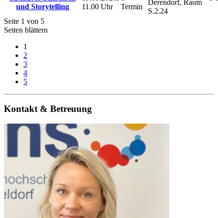
Derendorf, Raum
und Storytelling
11.00 Uhr
Termin
S.2.24
Seite 1 von 5
Seiten blättern
1
2
3
4
5
Kontakt & Betreuung