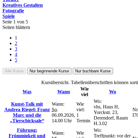
Kreatives Gestalten
Fotografie
Spiele
Seite 1 von 5
Seiten blättern
1
2
3
4
5
Alle Kurse
Nur beginnende Kurse
Nur buchbare Kurse
Kursübersicht. Tabellenüberschriften können sort
Wie
Was
Wann
Wo
viel
Wo:
Kunst-Talk mit
Wann:
Wie
vhs, Haus H,
Andrea Riegel: Franz
So.
viel:
Nr.
Yorckstr. 23,
Marc und die
06.09.2026,
1
I7
Derendorf, Raum
„Tierschicksale“
14.00 Uhr
Termin
H.3.02
Führung:
Wo:
Wann:
Wie
Frömmigkeit und
Treffpunkt: vor der