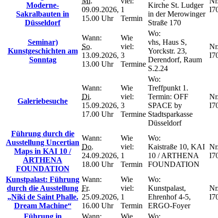
Mi.
viel:
Nr.
Moderne-
Kirche St. Ludger
09.09.2026,
1
I7
Sakralbauten in
in der Merowinger
15.00 Uhr
Termin
Düsseldorf
Straße 170
Wo:
Wann:
Wie
Seminar)
vhs, Haus S,
So.
viel:
Nr.
Kunstgeschichten am
Yorckstr. 23,
13.09.2026,
3
I7
Sonntag
Derendorf, Raum
13.00 Uhr
Termine
S.2.24
Wo:
Wann:
Wie
Treffpunkt 1.
Di.
viel:
Termin: OFF
Nr.
Galeriebesuche
15.09.2026,
3
SPACE by
I7
17.00 Uhr
Termine
Stadtsparkasse
Düsseldorf
Führung durch die
Wann:
Wie
Wo:
Ausstellung Uncertian
Do.
viel:
Kaistraße 10, KAI
Nr.
Maps in KAI 10 /
24.09.2026,
1
10 / ARTHENA
I7
ARTHENA
18.00 Uhr
Termin
FOUNDATION
FOUNDATION
Kunstpalast: Führung
Wann:
Wie
Wo:
durch die Ausstellung
Fr.
viel:
Kunstpalast,
Nr.
„Niki de Saint Phalle.
25.09.2026,
1
Ehrenhof 4-5,
I7
Dream Machine“
16.00 Uhr
Termin
ERGO-Foyer
Führung in
Wann:
Wie
Wo: