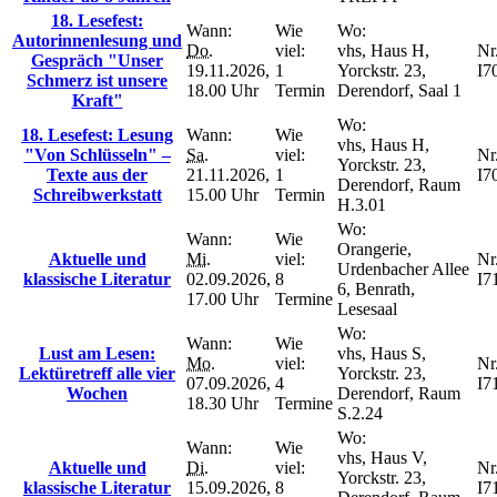
18. Lesefest:
Wann:
Wie
Wo:
Autorinnenlesung und
Do.
viel:
vhs, Haus H,
Nr.
Gespräch "Unser
19.11.2026,
1
Yorckstr. 23,
I7
Schmerz ist unsere
18.00 Uhr
Termin
Derendorf, Saal 1
Kraft"
Wo:
18. Lesefest: Lesung
Wann:
Wie
vhs, Haus H,
"Von Schlüsseln" –
Sa.
viel:
Nr.
Yorckstr. 23,
Texte aus der
21.11.2026,
1
I7
Derendorf, Raum
Schreibwerkstatt
15.00 Uhr
Termin
H.3.01
Wo:
Wann:
Wie
Orangerie,
Aktuelle und
Mi.
viel:
Nr.
Urdenbacher Allee
klassische Literatur
02.09.2026,
8
I7
6, Benrath,
17.00 Uhr
Termine
Lesesaal
Wo:
Wann:
Wie
Lust am Lesen:
vhs, Haus S,
Mo.
viel:
Nr.
Lektüretreff alle vier
Yorckstr. 23,
07.09.2026,
4
I7
Wochen
Derendorf, Raum
18.30 Uhr
Termine
S.2.24
Wo:
Wann:
Wie
vhs, Haus V,
Aktuelle und
Di.
viel:
Nr.
Yorckstr. 23,
klassische Literatur
15.09.2026,
8
I7