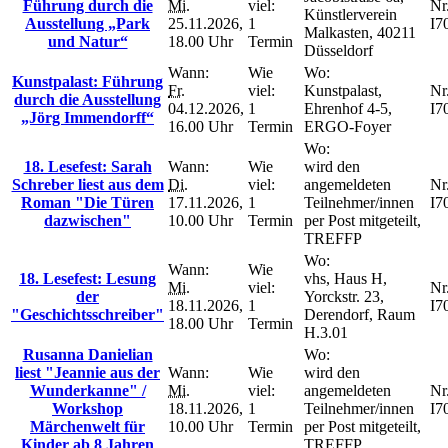
Führung durch die
Mi.
viel:
Nr.
Künstlerverein
Ausstellung „Park
25.11.2026,
1
I7
Malkasten, 40211
und Natur“
18.00 Uhr
Termin
Düsseldorf
Wann:
Wie
Wo:
Kunstpalast: Führung
Fr.
viel:
Kunstpalast,
Nr.
durch die Ausstellung
04.12.2026,
1
Ehrenhof 4-5,
I7
„Jörg Immendorff“
16.00 Uhr
Termin
ERGO-Foyer
Wo:
18. Lesefest: Sarah
Wann:
Wie
wird den
Schreber liest aus dem
Di.
viel:
angemeldeten
Nr.
Roman "Die Türen
17.11.2026,
1
Teilnehmer/innen
I7
dazwischen"
10.00 Uhr
Termin
per Post mitgeteilt,
TREFFP
Wo:
Wann:
Wie
18. Lesefest: Lesung
vhs, Haus H,
Mi.
viel:
Nr.
der
Yorckstr. 23,
18.11.2026,
1
I7
"Geschichtsschreiber"
Derendorf, Raum
18.00 Uhr
Termin
H.3.01
Rusanna Danielian
Wo:
liest "Jeannie aus der
Wann:
Wie
wird den
Wunderkanne" /
Mi.
viel:
angemeldeten
Nr.
Workshop
18.11.2026,
1
Teilnehmer/innen
I7
Märchenwelt für
10.00 Uhr
Termin
per Post mitgeteilt,
Kinder ab 8 Jahren
TREFFP