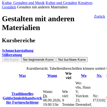
Kultur, Gestalten und Musik
Kultur und Gestalten
Kreatives
Gestalten
Gestalten mit anderen Materialien
Gestalten mit anderen
Zurück
Materialien
Kursbereiche
Schmuckgestaltung
Stilberatung
Alle Kurse
Nur beginnende Kurse
Nur buchbare Kurse
Kursübersicht. Tabellenüberschriften können sortiert
Wie
Was
Wann
Wo
Nr.
viel
Wo:
vhs, Haus
Wann:
Wie
V,
Traditionelles
Di.
viel:
Yorckstr.
Nr.:
Goldschmiedehandwerk
08.09.2026,
9
23,
I733102
für Fortgeschrittene
19.00 Uhr
Termine
Derendorf,