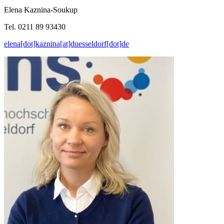
Elena Kaznina-Soukup
Tel. 0211 89 93430
elena[dot]kaznina[at]duesseldorf[dot]de