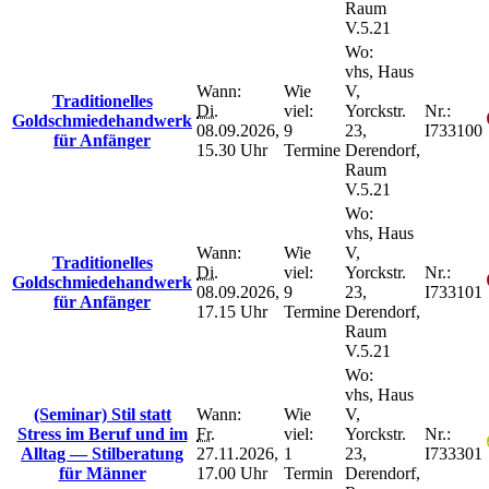
Raum
V.5.21
Wo:
vhs, Haus
Wann:
Wie
V,
Traditionelles
Di.
viel:
Yorckstr.
Nr.:
Goldschmiedehandwerk
08.09.2026,
9
23,
I733100
für Anfänger
15.30 Uhr
Termine
Derendorf,
Raum
V.5.21
Wo:
vhs, Haus
Wann:
Wie
V,
Traditionelles
Di.
viel:
Yorckstr.
Nr.:
Goldschmiedehandwerk
08.09.2026,
9
23,
I733101
für Anfänger
17.15 Uhr
Termine
Derendorf,
Raum
V.5.21
Wo:
vhs, Haus
(Seminar) Stil statt
Wann:
Wie
V,
Stress im Beruf und im
Fr.
viel:
Yorckstr.
Nr.:
Alltag — Stilberatung
27.11.2026,
1
23,
I733301
für Männer
17.00 Uhr
Termin
Derendorf,