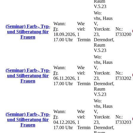
Raum
V.5.23
Wo:
vhs, Haus
Wann:
Wie
V,
(Seminar) Farb-, Typ-
Fr.
viel:
Yorckstr.
Nr.:
und Stilberatung für
18.09.2026,
1
23,
I733200
Frauen
17.00 Uhr
Termin
Derendorf,
Raum
V.5.23
Wo:
vhs, Haus
Wann:
Wie
V,
(Seminar) Farb-, Typ-
Fr.
viel:
Yorckstr.
Nr.:
und Stilberatung für
06.11.2026,
1
23,
I733202
Frauen
17.00 Uhr
Termin
Derendorf,
Raum
V.5.23
Wo:
vhs, Haus
Wann:
Wie
V,
(Seminar) Farb-, Typ-
Fr.
viel:
Yorckstr.
Nr.:
und Stilberatung für
04.12.2026,
1
23,
I733203
Frauen
17.00 Uhr
Termin
Derendorf,
Raum