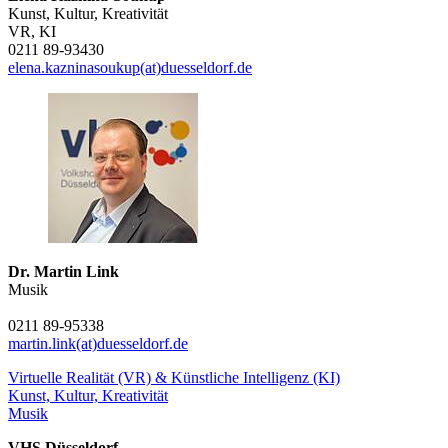
Kunst, Kultur, Kreativität
VR, KI
0211 89-93430
elena.kazninasoukup(at)duesseldorf.de
Dr. Martin Link
Musik
0211 89-95338
martin.link(at)duesseldorf.de
Virtuelle Realität (VR) & Künstliche Intelligenz (KI)
Kunst, Kultur, Kreativität
Musik
VHS Düsseldorf