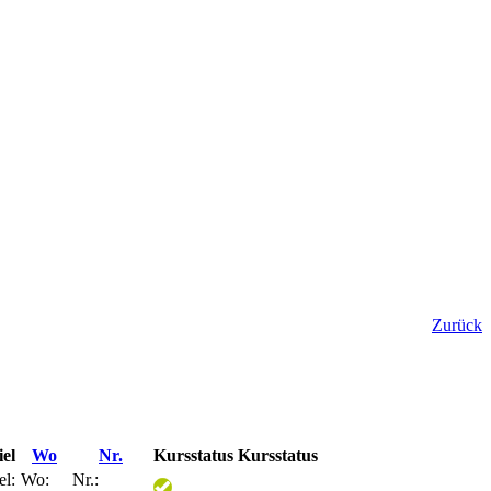
Zurück
el
Wo
Nr.
Kursstatus
Kursstatus
el:
Wo:
Nr.: