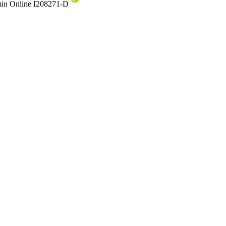
min
Online
I208271-D