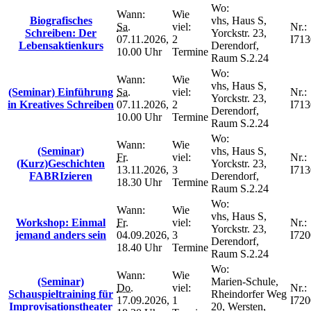
Wo:
Wann:
Wie
Biografisches
vhs, Haus S,
Sa.
viel:
Nr.:
Schreiben: Der
Yorckstr. 23,
07.11.2026,
2
I71
Lebensaktienkurs
Derendorf,
10.00 Uhr
Termine
Raum S.2.24
Wo:
Wann:
Wie
vhs, Haus S,
(Seminar) Einführung
Sa.
viel:
Nr.:
Yorckstr. 23,
in Kreatives Schreiben
07.11.2026,
2
I71
Derendorf,
10.00 Uhr
Termine
Raum S.2.24
Wo:
Wann:
Wie
(Seminar)
vhs, Haus S,
Fr.
viel:
Nr.:
(Kurz)Geschichten
Yorckstr. 23,
13.11.2026,
3
I71
FABRIzieren
Derendorf,
18.30 Uhr
Termine
Raum S.2.24
Wo:
Wann:
Wie
vhs, Haus S,
Workshop: Einmal
Fr.
viel:
Nr.:
Yorckstr. 23,
jemand anders sein
04.09.2026,
3
I72
Derendorf,
18.40 Uhr
Termine
Raum S.2.24
Wo:
Wann:
Wie
(Seminar)
Marien-Schule,
Do.
viel:
Nr.:
Schauspieltraining für
Rheindorfer Weg
17.09.2026,
1
I72
Improvisationstheater
20, Wersten,