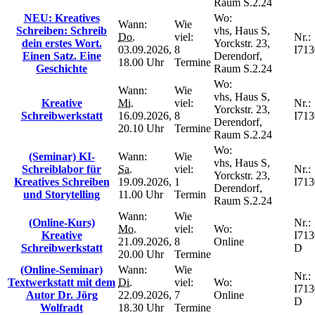
Raum S.2.24
NEU: Kreatives
Wo:
Wann:
Wie
Schreiben: Schreib
vhs, Haus S,
Do.
viel:
Nr.:
dein erstes Wort.
Yorckstr. 23,
03.09.2026,
8
I71
Einen Satz. Eine
Derendorf,
18.00 Uhr
Termine
Geschichte
Raum S.2.24
Wo:
Wann:
Wie
vhs, Haus S,
Kreative
Mi.
viel:
Nr.:
Yorckstr. 23,
Schreibwerkstatt
16.09.2026,
8
I71
Derendorf,
20.10 Uhr
Termine
Raum S.2.24
Wo:
(Seminar) KI-
Wann:
Wie
vhs, Haus S,
Schreiblabor für
Sa.
viel:
Nr.:
Yorckstr. 23,
Kreatives Schreiben
19.09.2026,
1
I71
Derendorf,
und Storytelling
11.00 Uhr
Termin
Raum S.2.24
Wann:
Wie
(Online-Kurs)
Nr.:
Mo.
viel:
Wo:
Kreative
I713
21.09.2026,
8
Online
Schreibwerkstatt
D
20.00 Uhr
Termine
(Online-Seminar)
Wann:
Wie
Nr.:
Textwerkstatt mit dem
Di.
viel:
Wo:
I713
Autor Dr. Jörg
22.09.2026,
7
Online
D
Wolfradt
18.30 Uhr
Termine