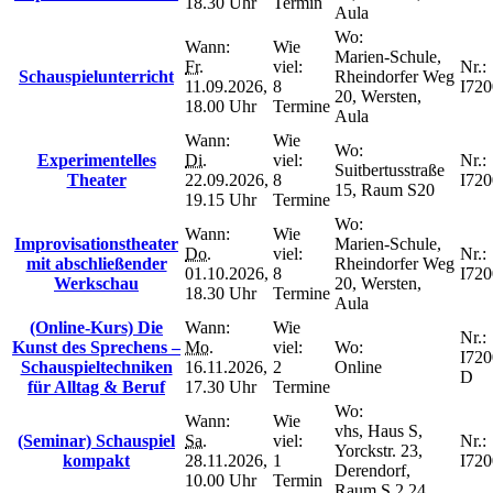
18.30 Uhr
Termin
Aula
Wo:
Wann:
Wie
Marien-Schule,
Fr.
viel:
Nr.:
Schauspielunterricht
Rheindorfer Weg
11.09.2026,
8
I72
20, Wersten,
18.00 Uhr
Termine
Aula
Wann:
Wie
Wo:
Experimentelles
Di.
viel:
Nr.:
Suitbertusstraße
Theater
22.09.2026,
8
I72
15, Raum S20
19.15 Uhr
Termine
Wo:
Wann:
Wie
Improvisationstheater
Marien-Schule,
Do.
viel:
Nr.:
mit abschließender
Rheindorfer Weg
01.10.2026,
8
I72
Werkschau
20, Wersten,
18.30 Uhr
Termine
Aula
(Online-Kurs) Die
Wann:
Wie
Nr.:
Kunst des Sprechens –
Mo.
viel:
Wo:
I720
Schauspieltechniken
16.11.2026,
2
Online
D
für Alltag & Beruf
17.30 Uhr
Termine
Wo:
Wann:
Wie
vhs, Haus S,
(Seminar) Schauspiel
Sa.
viel:
Nr.:
Yorckstr. 23,
kompakt
28.11.2026,
1
I72
Derendorf,
10.00 Uhr
Termin
Raum S.2.24