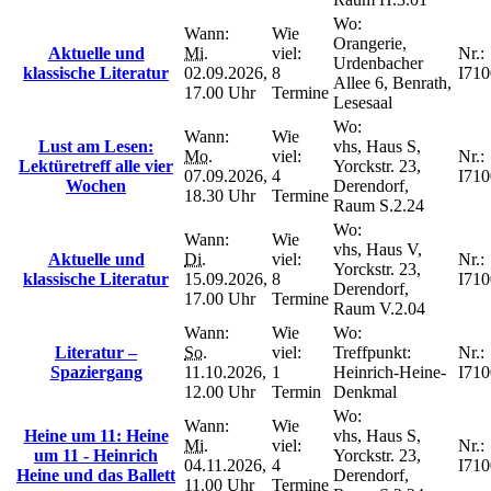
Wo:
Wann:
Wie
Orangerie,
Aktuelle und
Mi.
viel:
Nr.:
Urdenbacher
klassische Literatur
02.09.2026,
8
I71
Allee 6, Benrath,
17.00 Uhr
Termine
Lesesaal
Wo:
Wann:
Wie
Lust am Lesen:
vhs, Haus S,
Mo.
viel:
Nr.:
Lektüretreff alle vier
Yorckstr. 23,
07.09.2026,
4
I71
Wochen
Derendorf,
18.30 Uhr
Termine
Raum S.2.24
Wo:
Wann:
Wie
vhs, Haus V,
Aktuelle und
Di.
viel:
Nr.:
Yorckstr. 23,
klassische Literatur
15.09.2026,
8
I71
Derendorf,
17.00 Uhr
Termine
Raum V.2.04
Wann:
Wie
Wo:
Literatur –
So.
viel:
Treffpunkt:
Nr.:
Spaziergang
11.10.2026,
1
Heinrich-Heine-
I71
12.00 Uhr
Termin
Denkmal
Wo:
Wann:
Wie
Heine um 11: Heine
vhs, Haus S,
Mi.
viel:
Nr.:
um 11 - Heinrich
Yorckstr. 23,
04.11.2026,
4
I71
Heine und das Ballett
Derendorf,
11.00 Uhr
Termine