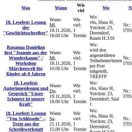
Wie
Was
Wann
Wo
N
viel
Wo:
Wann:
Wie
18. Lesefest: Lesung
vhs, Haus H,
Mi.
viel:
Nr.:
der
Yorckstr. 23,
18.11.2026,
1
I70
"Geschichtsschreiber"
Derendorf,
18.00 Uhr
Termin
Raum H.3.01
Wo:
Rusanna Danielian
wird den
liest "Jeannie aus der
Wann:
Wie
angemeldeten
Wunderkanne" /
Mi.
viel:
Nr.:
Teilnehmer/innen
Workshop
18.11.2026,
1
I70
per Post
Märchenwelt für
10.00 Uhr
Termin
mitgeteilt,
Kinder ab 8 Jahren
TREFFP
18. Lesefest:
Wo:
Wann:
Wie
Autorinnenlesung und
vhs, Haus H,
Do.
viel:
Nr.:
Gespräch "Unser
Yorckstr. 23,
19.11.2026,
1
I70
Schmerz ist unsere
Derendorf, Saal
18.00 Uhr
Termin
Kraft"
1
Wo:
18. Lesefest: Lesung
Wann:
Wie
vhs, Haus H,
"Von Schlüsseln" –
Sa.
viel:
Nr.:
Yorckstr. 23,
Texte aus der
21.11.2026,
1
I70
Derendorf,
Schreibwerkstatt
15.00 Uhr
Termin
Raum H.3.01