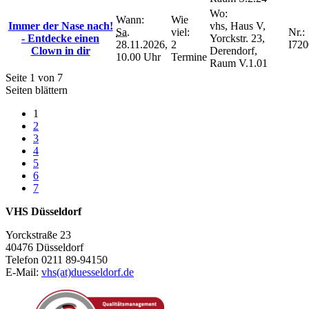
Wo:
Wann:
Wie
Immer der Nase nach!
vhs, Haus V,
Sa.
viel:
Nr.:
- Entdecke einen
Yorckstr. 23,
28.11.2026,
2
I72
Clown in dir
Derendorf,
10.00 Uhr
Termine
Raum V.1.01
Seite 1 von 7
Seiten blättern
1
2
3
4
5
6
7
VHS Düsseldorf
Yorckstraße 23
40476 Düsseldorf
Telefon 0211 89-94150
E-Mail:
vhs(at)duesseldorf.de