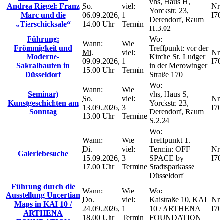
vhs, Haus H,
Andrea Riegel: Franz
So.
viel:
Nr.
Yorckstr. 23,
Marc und die
06.09.2026,
1
I7
Derendorf, Raum
„Tierschicksale“
14.00 Uhr
Termin
H.3.02
Führung:
Wo:
Wann:
Wie
Frömmigkeit und
Treffpunkt: vor der
Mi.
viel:
Nr.
Moderne-
Kirche St. Ludger
09.09.2026,
1
I7
Sakralbauten in
in der Merowinger
15.00 Uhr
Termin
Düsseldorf
Straße 170
Wo:
Wann:
Wie
Seminar)
vhs, Haus S,
So.
viel:
Nr.
Kunstgeschichten am
Yorckstr. 23,
13.09.2026,
3
I7
Sonntag
Derendorf, Raum
13.00 Uhr
Termine
S.2.24
Wo:
Wann:
Wie
Treffpunkt 1.
Di.
viel:
Termin: OFF
Nr.
Galeriebesuche
15.09.2026,
3
SPACE by
I7
17.00 Uhr
Termine
Stadtsparkasse
Düsseldorf
Führung durch die
Wann:
Wie
Wo:
Ausstellung Uncertian
Do.
viel:
Kaistraße 10, KAI
Nr.
Maps in KAI 10 /
24.09.2026,
1
10 / ARTHENA
I7
ARTHENA
18.00 Uhr
Termin
FOUNDATION