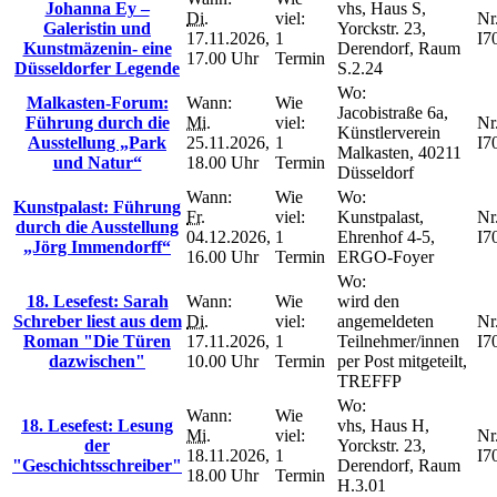
Johanna Ey –
vhs, Haus S,
Di.
viel:
Nr.
Galeristin und
Yorckstr. 23,
17.11.2026,
1
I7
Kunstmäzenin- eine
Derendorf, Raum
17.00 Uhr
Termin
Düsseldorfer Legende
S.2.24
Wo:
Malkasten-Forum:
Wann:
Wie
Jacobistraße 6a,
Führung durch die
Mi.
viel:
Nr.
Künstlerverein
Ausstellung „Park
25.11.2026,
1
I7
Malkasten, 40211
und Natur“
18.00 Uhr
Termin
Düsseldorf
Wann:
Wie
Wo:
Kunstpalast: Führung
Fr.
viel:
Kunstpalast,
Nr.
durch die Ausstellung
04.12.2026,
1
Ehrenhof 4-5,
I7
„Jörg Immendorff“
16.00 Uhr
Termin
ERGO-Foyer
Wo:
18. Lesefest: Sarah
Wann:
Wie
wird den
Schreber liest aus dem
Di.
viel:
angemeldeten
Nr.
Roman "Die Türen
17.11.2026,
1
Teilnehmer/innen
I7
dazwischen"
10.00 Uhr
Termin
per Post mitgeteilt,
TREFFP
Wo:
Wann:
Wie
18. Lesefest: Lesung
vhs, Haus H,
Mi.
viel:
Nr.
der
Yorckstr. 23,
18.11.2026,
1
I7
"Geschichtsschreiber"
Derendorf, Raum
18.00 Uhr
Termin
H.3.01