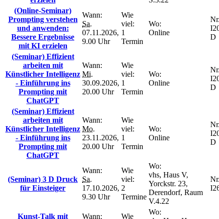
(Online-Seminar)
Wann:
Wie
Prompting verstehen
Nr.
Sa.
viel:
Wo:
und anwenden:
I2
07.11.2026,
1
Online
Bessere Ergebnisse
D
9.00 Uhr
Termin
mit KI erzielen
(Seminar) Effizient
arbeiten mit
Wann:
Wie
Nr.
Künstlicher Intelligenz
Mi.
viel:
Wo:
I2
- Einführung ins
30.09.2026,
1
Online
D
Prompting mit
20.00 Uhr
Termin
ChatGPT
(Seminar) Effizient
arbeiten mit
Wann:
Wie
Nr.
Künstlicher Intelligenz
Mo.
viel:
Wo:
I2
- Einführung ins
23.11.2026,
1
Online
D
Prompting mit
20.00 Uhr
Termin
ChatGPT
Wo:
Wann:
Wie
vhs, Haus V,
(Seminar) 3 D Druck
Sa.
viel:
Nr.
Yorckstr. 23,
für Einsteiger
17.10.2026,
2
I2
Derendorf, Raum
9.30 Uhr
Termine
V.4.22
Wo:
Kunst-Talk mit
Wann:
Wie