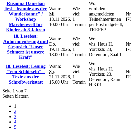
Rusanna Danielian
Wo:
liest "Jeannie aus der
Wann:
Wie
wird den
Wunderkanne" /
Mi.
viel:
angemeldeten
Nr.
Workshop
18.11.2026,
1
Teilnehmer/innen
I7
Märchenwelt für
10.00 Uhr
Termin
per Post mitgeteilt,
Kinder ab 8 Jahren
TREFFP
18. Lesefest:
Wann:
Wie
Wo:
Autorinnenlesung und
Do.
viel:
vhs, Haus H,
Nr.
Gespräch "Unser
19.11.2026,
1
Yorckstr. 23,
I7
Schmerz ist unsere
18.00 Uhr
Termin
Derendorf, Saal 1
Kraft"
Wo:
18. Lesefest: Lesung
Wann:
Wie
vhs, Haus H,
"Von Schlüsseln" –
Sa.
viel:
Nr.
Yorckstr. 23,
Texte aus der
21.11.2026,
1
I7
Derendorf, Raum
Schreibwerkstatt
15.00 Uhr
Termin
H.3.01
Seite 1 von 7
Seiten blättern
1
2
3
4
5