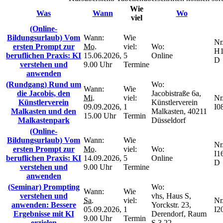
Wie
Was
Wann
Wo
viel
(Online-
Bildungsurlaub) Vom
Wann:
Wie
Nr.
ersten Prompt zur
Mo.
viel:
Wo:
H1
beruflichen Praxis: KI
15.06.2026,
5
Online
D
verstehen und
9.00 Uhr
Termine
anwenden
(Rundgang) Rund um
Wo:
Wann:
Wie
die Jacobis, den
Jacobistraße 6a,
Mi.
viel:
Nr.
Künstlerverein
Künstlerverein
09.09.2026,
1
I0
Malkasten und den
Malkasten, 40211
15.00 Uhr
Termin
Malkastenpark
Düsseldorf
(Online-
Bildungsurlaub) Vom
Wann:
Wie
Nr.
ersten Prompt zur
Mo.
viel:
Wo:
I1
beruflichen Praxis: KI
14.09.2026,
5
Online
D
verstehen und
9.00 Uhr
Termine
anwenden
(Seminar) Prompting
Wo:
Wann:
Wie
verstehen und
vhs, Haus S,
Sa.
viel:
Nr.
anwenden: Bessere
Yorckstr. 23,
05.09.2026,
1
I2
Ergebnisse mit KI
Derendorf, Raum
9.00 Uhr
Termin
erzielen
S.3.22