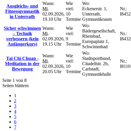
Wann:
Wie
Wo:
Ausgleichs- und
Mi.
viel:
Eckenerstr. 1,
Nr.:
Fitnessgymnastik
02.09.2026,
10
Unterrath,
I8452
in Unterrath
19.10 Uhr
Termine
Gymnastikraum
Wo:
Sicher schwimmen
Wann:
Wie
Bädergesellschaft,
– Technik
Mi.
viel:
Nr.:
Rheinbad,
verbessern (kein
02.09.2026,
9
I8432
Europaplatz 1,
Anfängerkurs)
19.15 Uhr
Termine
Schwimmbad
Wo:
Wann:
Wie
Tai Chi Chuan -
Stadtsportbund,
Mi.
viel:
Nr.:
Meditation in der
Citadellstr. 2b,
02.09.2026,
10
I8110
Bewegung
Carlstadt,
20.05 Uhr
Termine
Gymnastikhalle
Seite 1 von 8
Seiten blättern
1
2
3
4
5
6
7