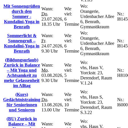
Mit Sonnengrüßen
Wo:
Wann:
Wie
durch den
Orangerie,
Do.
viel:
Nr.:
Sommer -
Urdenbacher Allee
23.07.2026,
6
I8145
Kundalini-Yoga in
6, Benrath,
18.35 Uhr
Termine
Benrath
Gymnastikraum
Wo:
Sommerlicht &
Wann:
Wie
Orangerie,
Sonnengruß –
Fr.
viel:
Nr.:
Urdenbacher Allee
Kundalini-Yoga in
24.07.2026,
6
I8145
6, Benrath,
Benrath
9.30 Uhr
Termine
Gymnastikraum
(Bildungsurlaub)
Wo:
Zurück in Balance
Wann:
Wie
vhs, Haus V,
– Mit Yoga und
Mo.
viel:
Nr.:
Yorckstr. 23,
Achtsamkeit zu
03.08.2026,
5
H810
Derendorf, Raum
mehr Gelassenheit
9.30 Uhr
Termine
V.1.24
im Alltag
Wo:
(Kurs)
Wann:
Wie
vhs, Haus S,
Gedächtnistraining
Do.
viel:
Nr.:
Yorckstr. 23,
für Seniorinnen
13.08.2026,
10
I6000
Derendorf, Raum
und Senioren
13.00 Uhr
Termine
S.3.22
(BU) Zurück in
Wo:
Balance – Mit
Wann:
Wie
vhs, Haus V,