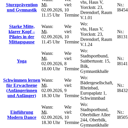
vhs, Haus V,
Sturzprävention
Mi.
viel:
Nr.:
Yorckstr. 23,
und Gymnastik
02.09.2026,
10
I8454
Derendorf, Raum
11.15 Uhr
Termine
V.1.01
Wo:
Starke Mitte,
Wann:
Wie
vhs, Haus V,
klarer Kopf –
Mi.
viel:
Nr.:
Yorckstr. 23,
Pilates in der
02.09.2026,
10
I8131
Derendorf, Raum
Mittagspause
11.45 Uhr
Termine
V.1.24
Wo:
Wann:
Wie
Stadtsportbund,
Mi.
viel:
Nr.:
Yoga
Suitbertusstr. 15,
02.09.2026,
8
I8141
Bilk,
18.00 Uhr
Termine
Gymnastikhalle
Wo:
Schwimmen lernen
Wann:
Wie
Bädergesellschaft,
für Erwachsene
Mi.
viel:
Nr.:
Rheinbad,
(Anfängerinnen
02.09.2026,
9
I8432
Europaplatz 1,
und Anfänger)
18.30 Uhr
Termine
Schwimmbad
Wo:
Wann:
Wie
Stadtsportbund,
Einführung
Mi.
viel:
Nr.:
Oberbilker Allee
Modern Dance
02.09.2026,
10
I8505
244, Oberbilk,
18.30 Uhr
Termine
Gymnastikhalle