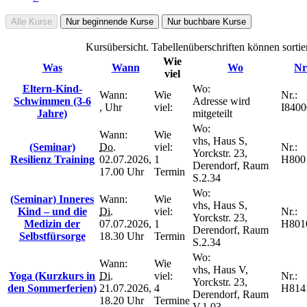
Alle Kurse
Nur beginnende Kurse
Nur buchbare Kurse
Kursübersicht. Tabellenüberschriften können sortie
Wie
Was
Wann
Wo
Nr
viel
Eltern-Kind-
Wo:
Wann:
Wie
Nr.:
Schwimmen (3-6
Adresse wird
, Uhr
viel:
I8400
Jahre)
mitgeteilt
Wo:
Wann:
Wie
vhs, Haus S,
(Seminar)
Do.
viel:
Nr.:
Yorckstr. 23,
Resilienz Training
02.07.2026,
1
H800
Derendorf, Raum
17.00 Uhr
Termin
S.2.34
Wo:
(Seminar) Inneres
Wann:
Wie
vhs, Haus S,
Kind – und die
Di.
viel:
Nr.:
Yorckstr. 23,
Medizin der
07.07.2026,
1
H801
Derendorf, Raum
Selbstfürsorge
18.30 Uhr
Termin
S.2.34
Wo:
Wann:
Wie
vhs, Haus V,
Yoga (Kurzkurs in
Di.
viel:
Nr.:
Yorckstr. 23,
den Sommerferien)
21.07.2026,
4
H814
Derendorf, Raum
18.20 Uhr
Termine
V.1.03