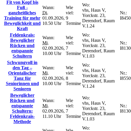
Fit von Kopf bis
Wo:
Fuß -
Wann:
Wie
vhs, Haus V,
ganzheitliches
Di.
viel:
Nr.:
Yorckstr. 23,
Training für mehr
01.09.2026,
9
I8450
Derendorf, Raum
Beweglichkeit und
10.50 Uhr
Termine
V.1.24
Kraft
Feldenkrais:
Wo:
Wann:
Wie
Beweglicher
vhs, Haus V,
Mi.
viel:
Nr.:
Rücken und
Yorckstr. 23,
02.09.2026,
7
I8130
entspannte
Derendorf, Raum
10.00 Uhr
Termine
Schultern
V.1.03
Schwungvoll in
Wo:
den Tag –
Wann:
Wie
vhs, Haus V,
Orientalischer
Mi.
viel:
Nr.:
Yorckstr. 23,
Tanz für
02.09.2026,
8
I8550
Derendorf, Raum
Seniorinnen und
10.00 Uhr
Termine
V.1.24
Senioren
Beweglicher
Wo:
Rücken und
Wann:
Wie
vhs, Haus V,
entspannte
Mi.
viel:
Nr.:
Yorckstr. 23,
Schultern:
02.09.2026,
7
I8130
Derendorf, Raum
Feldenkrais-
11.10 Uhr
Termine
V.1.03
Methode
Wo:
Wann:
Wie