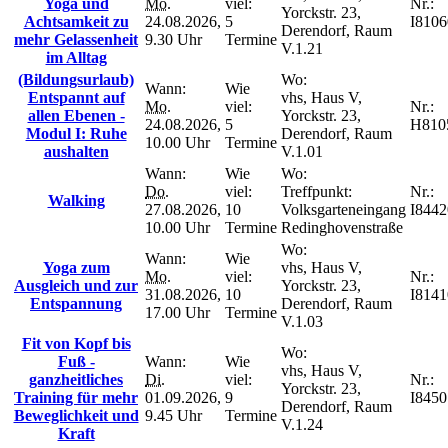
Yoga und
Mo.
viel:
Nr.:
Yorckstr. 23,
Achtsamkeit zu
24.08.2026,
5
I8106
Derendorf, Raum
mehr Gelassenheit
9.30 Uhr
Termine
V.1.21
im Alltag
(Bildungsurlaub)
Wo:
Wann:
Wie
Entspannt auf
vhs, Haus V,
Mo.
viel:
Nr.:
allen Ebenen -
Yorckstr. 23,
24.08.2026,
5
H810
Modul I: Ruhe
Derendorf, Raum
10.00 Uhr
Termine
aushalten
V.1.01
Wann:
Wie
Wo:
Do.
viel:
Treffpunkt:
Nr.:
Walking
27.08.2026,
10
Volksgarteneingang
I8442
10.00 Uhr
Termine
Redinghovenstraße
Wo:
Wann:
Wie
Yoga zum
vhs, Haus V,
Mo.
viel:
Nr.:
Ausgleich und zur
Yorckstr. 23,
31.08.2026,
10
I8141
Entspannung
Derendorf, Raum
17.00 Uhr
Termine
V.1.03
Fit von Kopf bis
Wo:
Fuß -
Wann:
Wie
vhs, Haus V,
ganzheitliches
Di.
viel:
Nr.:
Yorckstr. 23,
Training für mehr
01.09.2026,
9
I8450
Derendorf, Raum
Beweglichkeit und
9.45 Uhr
Termine
V.1.24
Kraft