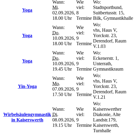
Wann:
Wie
Wo:
Mi.
viel:
Stadtsportbund,
Yoga
02.09.2026,
8
Suitbertusstr. 15,
18.00 Uhr
Termine
Bilk, Gymnastikhalle
Wo:
Wann:
Wie
vhs, Haus V,
Do.
viel:
Yoga
Yorckstr. 23,
10.09.2026,
9
Derendorf, Raum
18.00 Uhr
Termine
V.1.03
Wann:
Wie
Wo:
Do.
viel:
Eckenerstr. 1,
Yoga
10.09.2026,
9
Unterrath,
19.45 Uhr
Termine
Gymnastikraum
Wo:
Wann:
Wie
vhs, Haus V,
Mo.
viel:
Yin-Yoga
Yorckstr. 23,
07.09.2026,
9
Derendorf, Raum
17.50 Uhr
Termine
V.1.21
Wo:
Wann:
Wie
Kaiserswerther
Wirbelsäulengymnastik
Di.
viel:
Diakonie, Alte
in Kaiserswerth
08.09.2026,
9
Landstr.179,
19.15 Uhr
Termine
Kaiserswerth,
Turnhalle