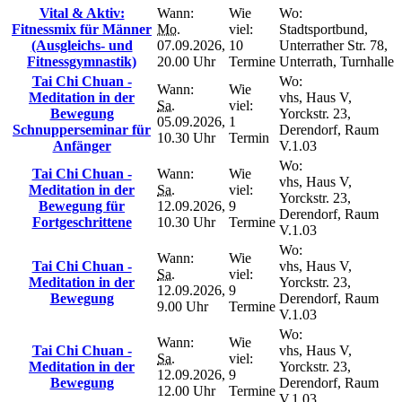
Vital & Aktiv:
Wann:
Wie
Wo:
Fitnessmix für Männer
Mo.
viel:
Stadtsportbund,
(Ausgleichs- und
07.09.2026,
10
Unterrather Str. 78,
Fitnessgymnastik)
20.00 Uhr
Termine
Unterrath, Turnhalle
Tai Chi Chuan -
Wo:
Wann:
Wie
Meditation in der
vhs, Haus V,
Sa.
viel:
Bewegung
Yorckstr. 23,
05.09.2026,
1
Schnupperseminar für
Derendorf, Raum
10.30 Uhr
Termin
Anfänger
V.1.03
Wo:
Tai Chi Chuan -
Wann:
Wie
vhs, Haus V,
Meditation in der
Sa.
viel:
Yorckstr. 23,
Bewegung für
12.09.2026,
9
Derendorf, Raum
Fortgeschrittene
10.30 Uhr
Termine
V.1.03
Wo:
Wann:
Wie
Tai Chi Chuan -
vhs, Haus V,
Sa.
viel:
Meditation in der
Yorckstr. 23,
12.09.2026,
9
Bewegung
Derendorf, Raum
9.00 Uhr
Termine
V.1.03
Wo:
Wann:
Wie
Tai Chi Chuan -
vhs, Haus V,
Sa.
viel:
Meditation in der
Yorckstr. 23,
12.09.2026,
9
Bewegung
Derendorf, Raum
12.00 Uhr
Termine
V.1.03