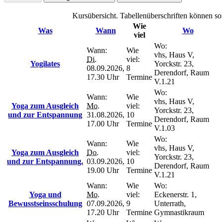
Kursübersicht. Tabellenüberschriften können sor
Wie
Was
Wann
Wo
viel
Wo:
Wann:
Wie
vhs, Haus V,
Di.
viel:
Yogilates
Yorckstr. 23,
08.09.2026,
8
Derendorf, Raum
17.30 Uhr
Termine
V.1.21
Wo:
Wann:
Wie
vhs, Haus V,
Yoga zum Ausgleich
Mo.
viel:
Yorckstr. 23,
und zur Entspannung
31.08.2026,
10
Derendorf, Raum
17.00 Uhr
Termine
V.1.03
Wo:
Wann:
Wie
vhs, Haus V,
Yoga zum Ausgleich
Do.
viel:
Yorckstr. 23,
und zur Entspannung.
03.09.2026,
10
Derendorf, Raum
19.00 Uhr
Termine
V.1.21
Wann:
Wie
Wo:
Yoga und
Mo.
viel:
Eckenerstr. 1,
Bewusstseinsschulung
07.09.2026,
9
Unterrath,
17.20 Uhr
Termine
Gymnastikraum