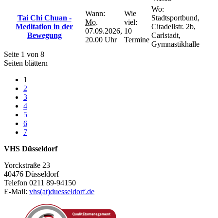
Wo:
Wann:
Wie
Tai Chi Chuan -
Stadtsportbund,
Mo.
viel:
Meditation in der
Citadellstr. 2b,
07.09.2026,
10
Bewegung
Carlstadt,
20.00 Uhr
Termine
Gymnastikhalle
Seite 1 von 8
Seiten blättern
1
2
3
4
5
6
7
VHS Düsseldorf
Yorckstraße 23
40476 Düsseldorf
Telefon 0211 89-94150
E-Mail:
vhs(at)duesseldorf.de