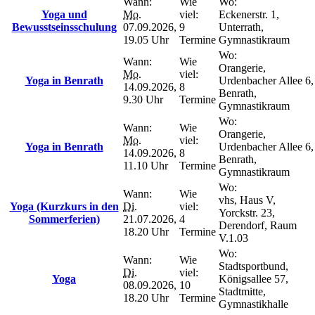
Wann:
Wie
Wo:
Yoga und
Mo.
viel:
Eckenerstr. 1,
Bewusstseinsschulung
07.09.2026,
9
Unterrath,
19.05 Uhr
Termine
Gymnastikraum
Wo:
Wann:
Wie
Orangerie,
Mo.
viel:
Yoga in Benrath
Urdenbacher Allee 6,
14.09.2026,
8
Benrath,
9.30 Uhr
Termine
Gymnastikraum
Wo:
Wann:
Wie
Orangerie,
Mo.
viel:
Yoga in Benrath
Urdenbacher Allee 6,
14.09.2026,
8
Benrath,
11.10 Uhr
Termine
Gymnastikraum
Wo:
Wann:
Wie
vhs, Haus V,
Yoga (Kurzkurs in den
Di.
viel:
Yorckstr. 23,
Sommerferien)
21.07.2026,
4
Derendorf, Raum
18.20 Uhr
Termine
V.1.03
Wo:
Wann:
Wie
Stadtsportbund,
Di.
viel:
Yoga
Königsallee 57,
08.09.2026,
10
Stadtmitte,
18.20 Uhr
Termine
Gymnastikhalle