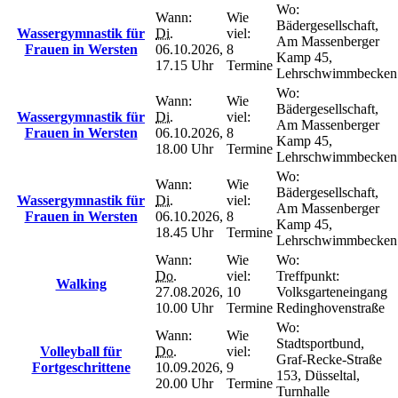
Wo:
Wann:
Wie
Bädergesellschaft,
Wassergymnastik für
Di.
viel:
Am Massenberger
Frauen in Wersten
06.10.2026,
8
Kamp 45,
17.15 Uhr
Termine
Lehrschwimmbecken
Wo:
Wann:
Wie
Bädergesellschaft,
Wassergymnastik für
Di.
viel:
Am Massenberger
Frauen in Wersten
06.10.2026,
8
Kamp 45,
18.00 Uhr
Termine
Lehrschwimmbecken
Wo:
Wann:
Wie
Bädergesellschaft,
Wassergymnastik für
Di.
viel:
Am Massenberger
Frauen in Wersten
06.10.2026,
8
Kamp 45,
18.45 Uhr
Termine
Lehrschwimmbecken
Wann:
Wie
Wo:
Do.
viel:
Treffpunkt:
Walking
27.08.2026,
10
Volksgarteneingang
10.00 Uhr
Termine
Redinghovenstraße
Wo:
Wann:
Wie
Stadtsportbund,
Volleyball für
Do.
viel:
Graf-Recke-Straße
Fortgeschrittene
10.09.2026,
9
153, Düsseltal,
20.00 Uhr
Termine
Turnhalle