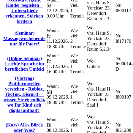
vhs, Haus S,
Kinder begleiten –
Sa.
viel:
Nr.:
Yorckstr. 23,
Unterschiede
12.12.2026,
1
I800112
Derendorf,
erkennen, Stärken
9.00 Uhr
Termin
Raum S.2.32
fördern
Wo:
Wann:
Wie
(Seminar)
vhs, Haus S,
Fr.
viel:
Nr.:
Massagewochenende
Yorckstr. 23,
11.12.2026,
2
I817170
nur für Paare!
Derendorf,
18.30 Uhr
Termine
Raum S.2.34
Wann:
Wie
(Online-Seminar)
Nr.:
Fr.
viel:
Wo:
Leichte Sprache im
I600014-
11.12.2026,
1
Online
beruflichen Umfeld
D
16.00 Uhr
Termin
(Vortrag)
Plattformwelten
Wo:
Wann:
Wie
verstehen - Roblox,
vhs, Haus H,
Mi.
viel:
Nr.:
TikTok, Discord —
Yorckstr. 23,
09.12.2026,
1
I800107
wissen Sie eigentlich,
Derendorf,
18.30 Uhr
Termin
wo Ihr Kind sich
Saal 1
digital aufhält?
Wo:
Wann:
Wie
vhs, Haus S,
(Kurs) Alles Börek
Di.
viel:
Nr.:
Yorckstr. 23,
oder Was?
08.12.2026,
1
I821208
Derendorf,