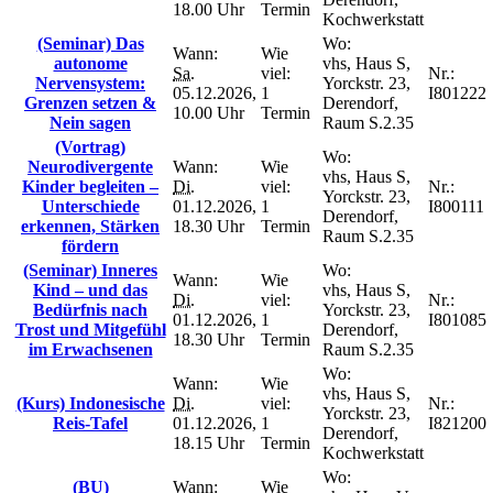
18.00 Uhr
Termin
Kochwerkstatt
(Seminar) Das
Wo:
Wann:
Wie
autonome
vhs, Haus S,
Sa.
viel:
Nr.:
Nervensystem:
Yorckstr. 23,
05.12.2026,
1
I801222
Grenzen setzen &
Derendorf,
10.00 Uhr
Termin
Nein sagen
Raum S.2.35
(Vortrag)
Wo:
Neurodivergente
Wann:
Wie
vhs, Haus S,
Kinder begleiten –
Di.
viel:
Nr.:
Yorckstr. 23,
Unterschiede
01.12.2026,
1
I800111
Derendorf,
erkennen, Stärken
18.30 Uhr
Termin
Raum S.2.35
fördern
(Seminar) Inneres
Wo:
Wann:
Wie
Kind – und das
vhs, Haus S,
Di.
viel:
Nr.:
Bedürfnis nach
Yorckstr. 23,
01.12.2026,
1
I801085
Trost und Mitgefühl
Derendorf,
18.30 Uhr
Termin
im Erwachsenen
Raum S.2.35
Wo:
Wann:
Wie
vhs, Haus S,
(Kurs) Indonesische
Di.
viel:
Nr.:
Yorckstr. 23,
Reis-Tafel
01.12.2026,
1
I821200
Derendorf,
18.15 Uhr
Termin
Kochwerkstatt
Wo:
(BU)
Wann:
Wie