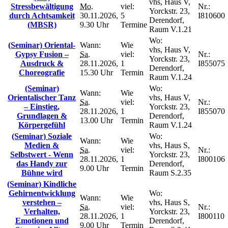
vhs, Haus V,
Stressbewältigung
Mo.
viel:
Nr.:
Yorckstr. 23,
durch Achtsamkeit
30.11.2026,
5
I810600
Derendorf,
(MBSR)
9.30 Uhr
Termine
Raum V.1.21
Wo:
(Seminar) Oriental-
Wann:
Wie
vhs, Haus V,
Gypsy Fusion –
Sa.
viel:
Nr.:
Yorckstr. 23,
Ausdruck &
28.11.2026,
1
I855075
Derendorf,
Choreografie
15.30 Uhr
Termin
Raum V.1.24
(Seminar)
Wo:
Wann:
Wie
Orientalischer Tanz
vhs, Haus V,
Sa.
viel:
Nr.:
– Einstieg,
Yorckstr. 23,
28.11.2026,
1
I855070
Grundlagen &
Derendorf,
13.00 Uhr
Termin
Körpergefühl
Raum V.1.24
(Seminar) Soziale
Wo:
Wann:
Wie
Medien &
vhs, Haus S,
Sa.
viel:
Nr.:
Selbstwert - Wenn
Yorckstr. 23,
28.11.2026,
1
I800106
das Handy zur
Derendorf,
9.00 Uhr
Termin
Bühne wird
Raum S.2.35
(Seminar) Kindliche
Gehirnentwicklung
Wo:
Wann:
Wie
verstehen –
vhs, Haus S,
Sa.
viel:
Nr.:
Verhalten,
Yorckstr. 23,
28.11.2026,
1
I800110
Emotionen und
Derendorf,
9.00 Uhr
Termin