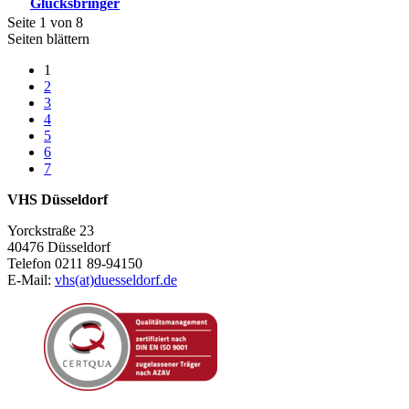
Glücksbringer
Seite 1 von 8
Seiten blättern
1
2
3
4
5
6
7
VHS Düsseldorf
Yorckstraße 23
40476 Düsseldorf
Telefon 0211 89-94150
E-Mail:
vhs(at)duesseldorf.de