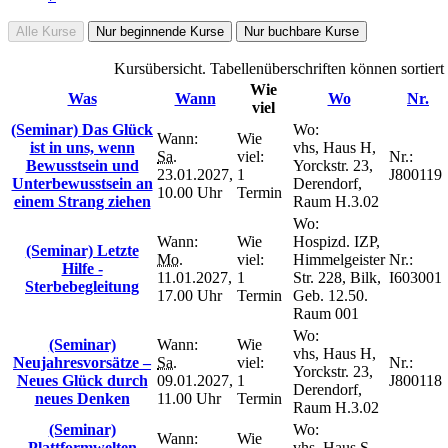
Alle Kurse
Nur beginnende Kurse
Nur buchbare Kurse
Kursübersicht. Tabellenüberschriften können sortiert
Wie
Was
Wann
Wo
Nr.
viel
(Seminar) Das Glück
Wo:
Wann:
Wie
ist in uns, wenn
vhs, Haus H,
Sa.
viel:
Nr.:
Bewusstsein und
Yorckstr. 23,
23.01.2027,
1
J800119
Unterbewusstsein an
Derendorf,
10.00 Uhr
Termin
einem Strang ziehen
Raum H.3.02
Wo:
Wann:
Wie
Hospizd. IZP,
(Seminar) Letzte
Mo.
viel:
Himmelgeister
Nr.:
Hilfe -
11.01.2027,
1
Str. 228, Bilk,
I603001
Sterbebegleitung
17.00 Uhr
Termin
Geb. 12.50.
Raum 001
Wo:
(Seminar)
Wann:
Wie
vhs, Haus H,
Neujahresvorsätze –
Sa.
viel:
Nr.:
Yorckstr. 23,
Neues Glück durch
09.01.2027,
1
J800118
Derendorf,
neues Denken
11.00 Uhr
Termin
Raum H.3.02
(Seminar)
Wo:
Wann:
Wie
Plattformwelten
vhs, Haus S,