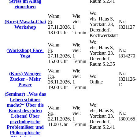
Stress im Alltag
Raum S.2.41
einordnen
Wo:
Wann:
Wie
vhs, Haus S,
(Kurs) Masala-Chai
Fr.
viel:
Nr.:
Yorckstr. 23,
Workshop
27.11.2026,
1
I821127
Derendorf,
18.00 Uhr
Termin
Kochwerkstatt
Wo:
Wann:
Wie
vhs, Haus S,
(Workshop) Face-
Fr.
viel:
Nr.:
Yorckstr. 23,
Yoga
27.11.2026,
1
I814270
Derendorf,
15.00 Uhr
Termin
Raum S.2.35
Wann:
Wie
(Kurs) Weniger
Nr.:
Do.
viel:
Wo:
Zucker - Mehr
I821126-
26.11.2026,
1
Online
Power
D
19.00 Uhr
Termin
(Seminar) „Was das
Leben schöner
macht?“ Über die
Wo:
Wann:
Wie
Kunst des guten
vhs, Haus S,
So.
viel:
Nr.:
Lebens! Über
Yorckstr. 23,
22.11.2026,
1
I800165
psychologische
Derendorf,
11.00 Uhr
Termin
Problemlöser und
Raum S.2.41
Philosophische