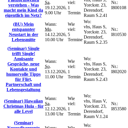
Sa.
viel:
Nr.:
verstehen - Was
Yorckstr. 23,
19.12.2026,
1
I800108
macht mein Kind da
Derendorf,
9.00 Uhr
Termin
eigentlich im Netz?
Raum S.2.41
Wo:
(BU) Mein
Wann:
Wie
vhs, Haus S,
entspannter
Mo.
viel:
Nr.:
Yorckstr. 23,
Neustart in der
14.12.2026,
5
I810530
Derendorf,
Lebensmitte
10.00 Uhr
Termine
Raum S.2.35
(Seminar) Single
trifft Single!
Amüsante
Wo:
Wann:
Wie
Gespräche, neue
vhs, Haus S,
So.
viel:
Nr.:
Kontakte und
Yorckstr. 23,
13.12.2026,
1
I802020
humorvolle Tipps
Derendorf,
11.00 Uhr
Termin
für Flirt,
Raum S.2.43
Partnerschaft und
Lebensgestaltung
Wo:
Wann:
Wie
(Seminar) Hawaiian
vhs, Haus V,
Sa.
viel:
Nr.:
Christmas Hula - für
Yorckstr. 23,
12.12.2026,
1
I853580
alle Level
Derendorf,
13.00 Uhr
Termin
Raum V.1.24
(Seminar)
Wo:
Neurodivergente
Wann:
Wie