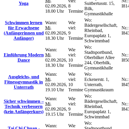
Mi.
viel:
Nr.:
Yoga
Suitbertusstr. 15,
02.09.2026,
8
I81
Bilk,
18.00 Uhr
Termine
Gymnastikhalle
Wo:
Schwimmen lernen
Wann:
Wie
Bädergesellschaft,
für Erwachsene
Mi.
viel:
Nr.:
Rheinbad,
(Anfängerinnen und
02.09.2026,
9
I84
Europaplatz 1,
Anfänger)
18.30 Uhr
Termine
Schwimmbad
Wo:
Wann:
Wie
Stadtsportbund,
Einführung Modern
Mi.
viel:
Nr.:
Oberbilker Allee
Dance
02.09.2026,
10
I85
244, Oberbilk,
18.30 Uhr
Termine
Gymnastikhalle
Wann:
Wie
Wo:
Ausgleichs- und
Mi.
viel:
Eckenerstr. 1,
Nr.:
Fitnessgymnastik in
02.09.2026,
10
Unterrath,
I84
Unterrath
19.10 Uhr
Termine
Gymnastikraum
Wo:
Wann:
Wie
Sicher schwimmen –
Bädergesellschaft,
Mi.
viel:
Nr.:
Technik verbessern
Rheinbad,
02.09.2026,
9
I84
(kein Anfängerkurs)
Europaplatz 1,
19.15 Uhr
Termine
Schwimmbad
Wo:
Wann:
Wie
Tai Chi Chuan -
Stadtsportbund,