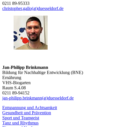
0211 89-95333
christopher.gallo(at)duesseldorf.de
Jan-Philipp Brinkmann
Bildung für Nachhaltige Entwicklung (BNE)
Ernährung
VHS-Biogarten
Raum S.4.08
0211 89-94152
jan-philipp.brinkmann(at)duesseldorf.de
Entspannung und Achtsamkeit
Gesundheit und Prävention
Sport und Teamgeist
Tanz und Rhythmus