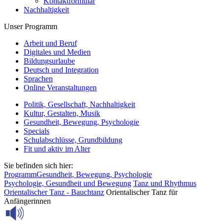
Kontaktformular
Nachhaltigkeit
Unser Programm
Arbeit und Beruf
Digitales und Medien
Bildungsurlaube
Deutsch und Integration
Sprachen
Online Veranstaltungen
Politik, Gesellschaft, Nachhaltigkeit
Kultur, Gestalten, Musik
Gesundheit, Bewegung, Psychologie
Specials
Schulabschlüsse, Grundbildung
Fit und aktiv im Alter
Sie befinden sich hier:
Programm
Gesundheit, Bewegung, Psychologie
Psychologie, Gesundheit und Bewegung
Tanz und Rhythmus
Orientalischer Tanz - Bauchtanz
Orientalischer Tanz für
Anfängerinnen