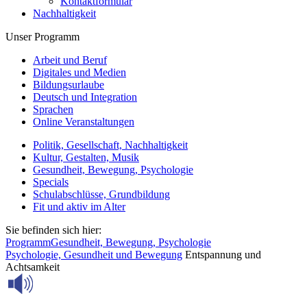
Kontaktformular
Nachhaltigkeit
Unser Programm
Arbeit und Beruf
Digitales und Medien
Bildungsurlaube
Deutsch und Integration
Sprachen
Online Veranstaltungen
Politik, Gesellschaft, Nachhaltigkeit
Kultur, Gestalten, Musik
Gesundheit, Bewegung, Psychologie
Specials
Schulabschlüsse, Grundbildung
Fit und aktiv im Alter
Sie befinden sich hier:
Programm
Gesundheit, Bewegung, Psychologie
Psychologie, Gesundheit und Bewegung
Entspannung und
Achtsamkeit