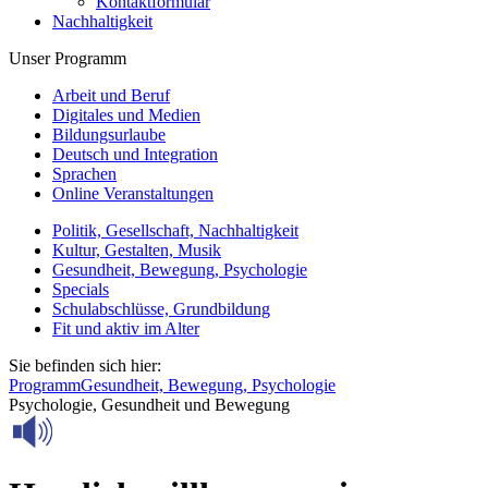
Kontaktformular
Nachhaltigkeit
Unser Programm
Arbeit und Beruf
Digitales und Medien
Bildungsurlaube
Deutsch und Integration
Sprachen
Online Veranstaltungen
Politik, Gesellschaft, Nachhaltigkeit
Kultur, Gestalten, Musik
Gesundheit, Bewegung, Psychologie
Specials
Schulabschlüsse, Grundbildung
Fit und aktiv im Alter
Sie befinden sich hier:
Programm
Gesundheit, Bewegung, Psychologie
Psychologie, Gesundheit und Bewegung