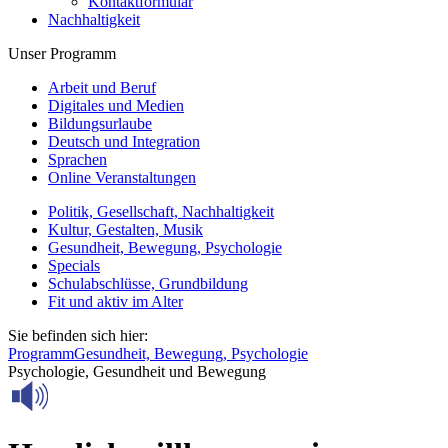
Kontaktformular
Nachhaltigkeit
Unser Programm
Arbeit und Beruf
Digitales und Medien
Bildungsurlaube
Deutsch und Integration
Sprachen
Online Veranstaltungen
Politik, Gesellschaft, Nachhaltigkeit
Kultur, Gestalten, Musik
Gesundheit, Bewegung, Psychologie
Specials
Schulabschlüsse, Grundbildung
Fit und aktiv im Alter
Sie befinden sich hier:
Programm
Gesundheit, Bewegung, Psychologie
Psychologie, Gesundheit und Bewegung