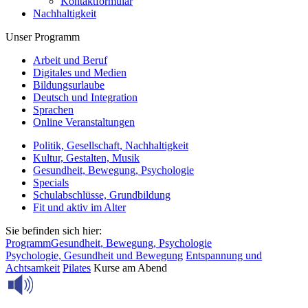
Kontaktformular
Nachhaltigkeit
Unser Programm
Arbeit und Beruf
Digitales und Medien
Bildungsurlaube
Deutsch und Integration
Sprachen
Online Veranstaltungen
Politik, Gesellschaft, Nachhaltigkeit
Kultur, Gestalten, Musik
Gesundheit, Bewegung, Psychologie
Specials
Schulabschlüsse, Grundbildung
Fit und aktiv im Alter
Sie befinden sich hier:
Programm
Gesundheit, Bewegung, Psychologie
Psychologie, Gesundheit und Bewegung
Entspannung und
Achtsamkeit
Pilates
Kurse am Abend