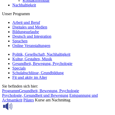
Kontaktformular
Nachhaltigkeit
Unser Programm
Arbeit und Beruf
Digitales und Medien
Bildungsurlaube
Deutsch und Integration
Sprachen
Online Veranstaltungen
Politik, Gesellschaft, Nachhaltigkeit
Kultur, Gestalten, Musik
Gesundheit, Bewegung, Psychologie
Specials
Schulabschlüsse, Grundbildung
Fit und aktiv im Alter
Sie befinden sich hier:
Programm
Gesundheit, Bewegung, Psychologie
Psychologie, Gesundheit und Bewegung
Entspannung und
Achtsamkeit
Pilates
Kurse am Nachmittag