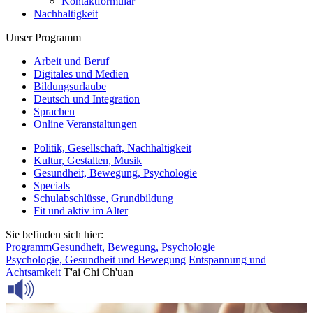
Kontaktformular
Nachhaltigkeit
Unser Programm
Arbeit und Beruf
Digitales und Medien
Bildungsurlaube
Deutsch und Integration
Sprachen
Online Veranstaltungen
Politik, Gesellschaft, Nachhaltigkeit
Kultur, Gestalten, Musik
Gesundheit, Bewegung, Psychologie
Specials
Schulabschlüsse, Grundbildung
Fit und aktiv im Alter
Sie befinden sich hier:
Programm
Gesundheit, Bewegung, Psychologie
Psychologie, Gesundheit und Bewegung
Entspannung und
Achtsamkeit
T'ai Chi Ch'uan