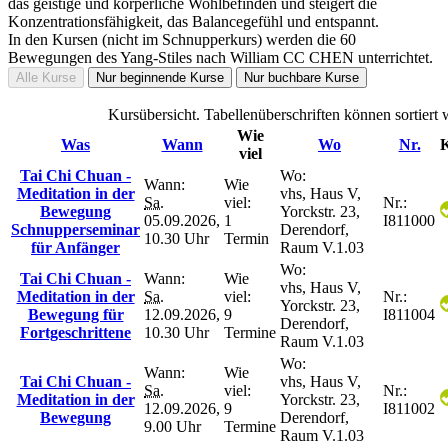
das geistige und körperliche Wohlbefinden und steigert die
Konzentrationsfähigkeit, das Balancegefühl und entspannt.
In den Kursen (nicht im Schnupperkurs) werden die 60
Bewegungen des Yang-Stiles nach William CC CHEN unterrichtet.
Alle Kurse
Nur beginnende Kurse
Nur buchbare Kurse
Kursübersicht. Tabellenüberschriften können sortiert
Wie
Was
Wann
Wo
Nr.
K
viel
Tai Chi Chuan -
Wo:
Wann:
Wie
Meditation in der
vhs, Haus V,
Sa.
viel:
Nr.:
Bewegung
Yorckstr. 23,
05.09.2026,
1
I811000
Schnupperseminar
Derendorf,
10.30 Uhr
Termin
für Anfänger
Raum V.1.03
Wo:
Tai Chi Chuan -
Wann:
Wie
vhs, Haus V,
Meditation in der
Sa.
viel:
Nr.:
Yorckstr. 23,
Bewegung für
12.09.2026,
9
I811004
Derendorf,
Fortgeschrittene
10.30 Uhr
Termine
Raum V.1.03
Wo:
Wann:
Wie
Tai Chi Chuan -
vhs, Haus V,
Sa.
viel:
Nr.:
Meditation in der
Yorckstr. 23,
12.09.2026,
9
I811002
Bewegung
Derendorf,
9.00 Uhr
Termine
Raum V.1.03