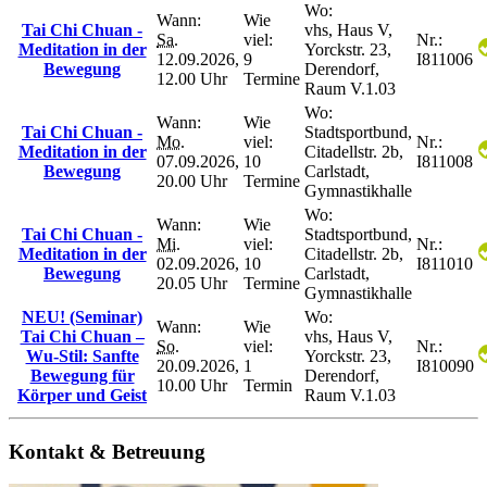
Wo:
Wann:
Wie
Tai Chi Chuan -
vhs, Haus V,
Sa.
viel:
Nr.:
Meditation in der
Yorckstr. 23,
12.09.2026,
9
I811006
Bewegung
Derendorf,
12.00 Uhr
Termine
Raum V.1.03
Wo:
Wann:
Wie
Tai Chi Chuan -
Stadtsportbund,
Mo.
viel:
Nr.:
Meditation in der
Citadellstr. 2b,
07.09.2026,
10
I811008
Bewegung
Carlstadt,
20.00 Uhr
Termine
Gymnastikhalle
Wo:
Wann:
Wie
Tai Chi Chuan -
Stadtsportbund,
Mi.
viel:
Nr.:
Meditation in der
Citadellstr. 2b,
02.09.2026,
10
I811010
Bewegung
Carlstadt,
20.05 Uhr
Termine
Gymnastikhalle
NEU! (Seminar)
Wo:
Wann:
Wie
Tai Chi Chuan –
vhs, Haus V,
So.
viel:
Nr.:
Wu-Stil: Sanfte
Yorckstr. 23,
20.09.2026,
1
I810090
Bewegung für
Derendorf,
10.00 Uhr
Termin
Körper und Geist
Raum V.1.03
Kontakt & Betreuung