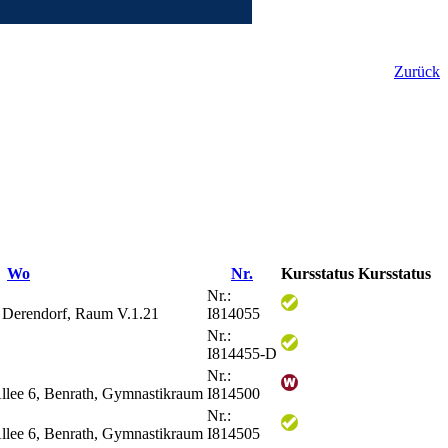
Zurück
Wo
Nr.
Kursstatus
Kursstatus
Nr.:
, Derendorf, Raum V.1.21
I814055
Nr.:
I814455-D
Nr.:
llee 6, Benrath, Gymnastikraum
I814500
Nr.:
llee 6, Benrath, Gymnastikraum
I814505