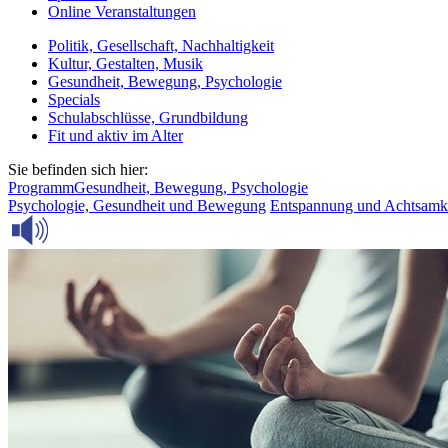
Online Veranstaltungen
Politik, Gesellschaft, Nachhaltigkeit
Kultur, Gestalten, Musik
Gesundheit, Bewegung, Psychologie
Specials
Schulabschlüsse, Grundbildung
Fit und aktiv im Alter
Sie befinden sich hier:
Programm
Gesundheit, Bewegung, Psychologie
Psychologie, Gesundheit und Bewegung
Entspannung und Achtsamk