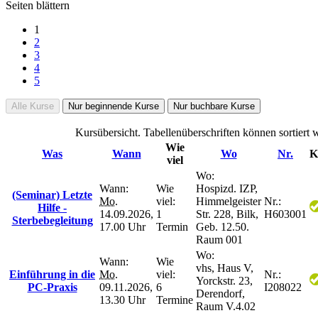
Seiten blättern
1
2
3
4
5
Alle Kurse
Nur beginnende Kurse
Nur buchbare Kurse
Kursübersicht. Tabellenüberschriften können sortiert 
Wie
Was
Wann
Wo
Nr.
K
viel
Wo:
Wann:
Wie
Hospizd. IZP,
(Seminar) Letzte
Mo.
viel:
Himmelgeister
Nr.:
Hilfe -
14.09.2026,
1
Str. 228, Bilk,
H603001
Sterbebegleitung
17.00 Uhr
Termin
Geb. 12.50.
Raum 001
Wo:
Wann:
Wie
vhs, Haus V,
Einführung in die
Mo.
viel:
Nr.:
Yorckstr. 23,
PC-Praxis
09.11.2026,
6
I208022
Derendorf,
13.30 Uhr
Termine
Raum V.4.02