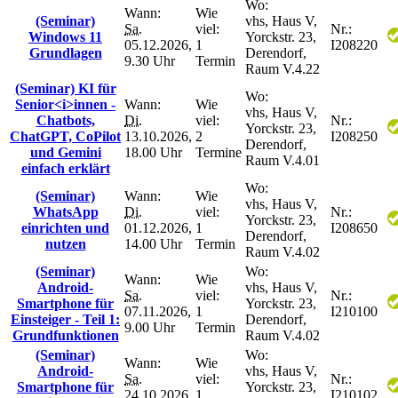
Wo:
Wann:
Wie
(Seminar)
vhs, Haus V,
Sa.
viel:
Nr.:
Windows 11
Yorckstr. 23,
05.12.2026,
1
I208220
Grundlagen
Derendorf,
9.30 Uhr
Termin
Raum V.4.22
(Seminar) KI für
Wo:
Senior<i>innen -
Wann:
Wie
vhs, Haus V,
Chatbots,
Di.
viel:
Nr.:
Yorckstr. 23,
ChatGPT, CoPilot
13.10.2026,
2
I208250
Derendorf,
und Gemini
18.00 Uhr
Termine
Raum V.4.01
einfach erklärt
Wo:
(Seminar)
Wann:
Wie
vhs, Haus V,
WhatsApp
Di.
viel:
Nr.:
Yorckstr. 23,
einrichten und
01.12.2026,
1
I208650
Derendorf,
nutzen
14.00 Uhr
Termin
Raum V.4.02
(Seminar)
Wo:
Wann:
Wie
Android-
vhs, Haus V,
Sa.
viel:
Nr.:
Smartphone für
Yorckstr. 23,
07.11.2026,
1
I210100
Einsteiger - Teil 1:
Derendorf,
9.00 Uhr
Termin
Grundfunktionen
Raum V.4.02
(Seminar)
Wo:
Wann:
Wie
Android-
vhs, Haus V,
Sa.
viel:
Nr.:
Smartphone für
Yorckstr. 23,
24.10.2026,
1
I210102