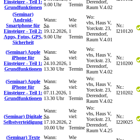
Einsteiger - Teil 1:
Derendorf,
9.00 Uhr
Termin
Grundfunktionen
Raum V.4.02
(Seminar)
Wo:
Android-
Wann:
Wie
vhs, Haus V,
Smartphone für
Sa.
viel:
Nr.:
Yorckstr. 23,
Einsteiger - Teil 2:
19.12.2026,
1
I210120
Derendorf,
Apps, Fotos, GPS,
9.00 Uhr
Termin
Raum V.4.01
Sicherheit
Wo:
(Seminar) Apple
Wann:
Wie
vhs, Haus V,
iPhone für
Sa.
viel:
Nr.:
Yorckstr. 23,
Einsteiger - Teil 1:
24.10.2026,
1
I210200
Derendorf,
Grundfunktionen
13.30 Uhr
Termin
Raum V.4.02
Wo:
(Seminar) Apple
Wann:
Wie
vhs, Haus V,
iPhone für
Sa.
viel:
Nr.:
Yorckstr. 23,
Einsteiger - Teil 1:
07.11.2026,
1
I210202
Derendorf,
Grundfunktionen
13.30 Uhr
Termin
Raum V.4.02
Wo:
Wann:
Wie
vhs, Haus V,
(Seminar) Digitale
Sa.
viel:
Nr.:
Yorckstr. 23,
Selbstverteidigung
17.10.2026,
2
I220025
Derendorf,
10.00 Uhr
Termine
Raum V.4.25
(Seminar) Texte
Wann:
Wie