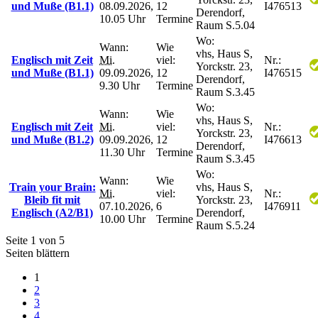
und Muße (B1.1)
08.09.2026,
12
I476513
Derendorf,
10.05 Uhr
Termine
Raum S.5.04
Wo:
Wann:
Wie
vhs, Haus S,
Englisch mit Zeit
Mi.
viel:
Nr.:
Yorckstr. 23,
und Muße (B1.1)
09.09.2026,
12
I476515
Derendorf,
9.30 Uhr
Termine
Raum S.3.45
Wo:
Wann:
Wie
vhs, Haus S,
Englisch mit Zeit
Mi.
viel:
Nr.:
Yorckstr. 23,
und Muße (B1.2)
09.09.2026,
12
I476613
Derendorf,
11.30 Uhr
Termine
Raum S.3.45
Wo:
Wann:
Wie
Train your Brain:
vhs, Haus S,
Mi.
viel:
Nr.:
Bleib fit mit
Yorckstr. 23,
07.10.2026,
6
I476911
Englisch (A2/B1)
Derendorf,
10.00 Uhr
Termine
Raum S.5.24
Seite 1 von 5
Seiten blättern
1
2
3
4