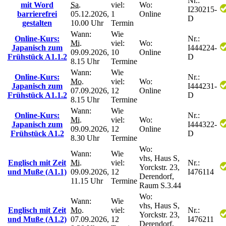
Nr.:
mit Word
Sa.
viel:
Wo:
I230215-
barrierefrei
05.12.2026,
1
Online
D
gestalten
10.00 Uhr
Termin
Wann:
Wie
Online-Kurs:
Nr.:
Mi.
viel:
Wo:
Japanisch zum
I444224-
09.09.2026,
10
Online
Frühstück A1.1.2
D
8.15 Uhr
Termine
Wann:
Wie
Online-Kurs:
Nr.:
Mo.
viel:
Wo:
Japanisch zum
I444231-
07.09.2026,
12
Online
Frühstück A1.1.2
D
8.15 Uhr
Termine
Wann:
Wie
Online-Kurs:
Nr.:
Mi.
viel:
Wo:
Japanisch zum
I444322-
09.09.2026,
12
Online
Frühstück A1.2
D
8.30 Uhr
Termine
Wo:
Wann:
Wie
vhs, Haus S,
Englisch mit Zeit
Mi.
viel:
Nr.:
Yorckstr. 23,
und Muße (A1.1)
09.09.2026,
12
I476114
Derendorf,
11.15 Uhr
Termine
Raum S.3.44
Wo:
Wann:
Wie
vhs, Haus S,
Englisch mit Zeit
Mo.
viel:
Nr.:
Yorckstr. 23,
und Muße (A1.2)
07.09.2026,
12
I476211
Derendorf,