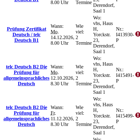
8.00 Uhr
Termine
Derendorf,
Saal 1
Wo:
vhs, Haus
Wann:
Wie
Prüfung Zertifikat
H,
Nr.:
Mo.
viel:
Deutsch / telc
Yorckstr.
I413930-
14.12.2026,
2
Deutsch B1
23,
P
8.00 Uhr
Termine
Derendorf,
Saal 1
Wo:
vhs, Haus
telc Deutsch B2 Die
Wann:
Wie
H,
Nr.:
Prüfung für
Mo.
viel:
Yorckstr.
I415491-
allgemeinsprachliches
12.10.2026,
2
23,
P
Deutsch
8.30 Uhr
Termine
Derendorf,
Saal 1
Wo:
vhs, Haus
telc Deutsch B2 Die
Wann:
Wie
H,
Nr.:
Prüfung für
Fr.
viel:
Yorckstr.
I415499-
allgemeinsprachliches
11.12.2026,
2
23,
P
Deutsch
8.30 Uhr
Termine
Derendorf,
Saal 1
Wo: