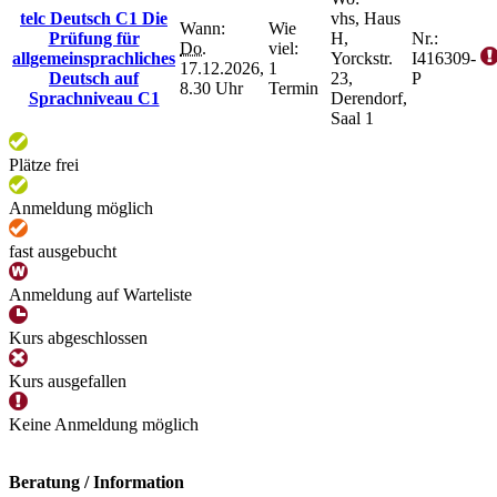
telc Deutsch C1 Die
vhs, Haus
Wann:
Wie
Prüfung für
H,
Nr.:
Do.
viel:
allgemeinsprachliches
Yorckstr.
I416309-
17.12.2026,
1
Deutsch auf
23,
P
8.30 Uhr
Termin
Sprachniveau C1
Derendorf,
Saal 1
Plätze frei
Anmeldung möglich
fast ausgebucht
Anmeldung auf Warteliste
Kurs abgeschlossen
Kurs ausgefallen
Keine Anmeldung möglich
Beratung / Information