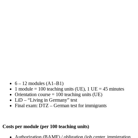
6 – 12 modules (A1–B1)
1 module = 100 teaching units (UE), 1 UE = 45 minutes
Orientation course = 100 teaching units (UE)
LiD – “Living in Germany” test
Final exam: DTZ – German test for immigrants
Costs per module (per 100 teaching units)
Authorization (BAMF) / obligation (job center, immigration