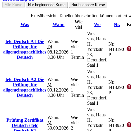
Alle Kurse
Nur beginnende Kurse
Nur buchbare Kurse
Kursübersicht. Tabellenüberschriften können sortiert 
Wie
Was
Wann
Wo
Nr.
Ku
viel
Wo:
vhs, Haus
telc Deutsch A1 Die
Wann:
Wie
H,
Nr.:
Prüfung für
Di.
viel:
Yorckstr.
I413190-
allgemeinsprachliches
08.12.2026,
1
23,
P
Deutsch
8.30 Uhr
Termin
Derendorf,
Saal 1
Wo:
vhs, Haus
telc Deutsch A2 Die
Wann:
Wie
H,
Nr.:
Prüfung für
Mi.
viel:
Yorckstr.
I413290-
allgemeinsprachliches
09.12.2026,
1
23,
P
Deutsch
8.30 Uhr
Termin
Derendorf,
Saal 1
Wo:
vhs, Haus
Wann:
Wie
Prüfung Zertifikat
H,
Nr.:
Mi.
viel:
Deutsch / telc
Yorckstr.
I413920-
30.09.2026,
2
Deutsch B1
23,
P