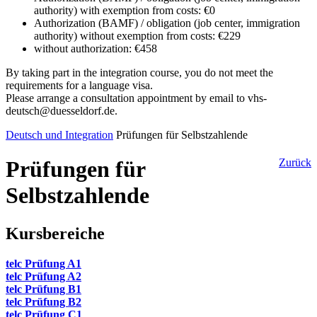
authority) with exemption from costs: €0
Authorization (BAMF) / obligation (job center, immigration
authority) without exemption from costs: €229
without authorization: €458
By taking part in the integration course, you do not meet the
requirements for a language visa.
Please arrange a consultation appointment by email to vhs-
deutsch@duesseldorf.de.
Deutsch und Integration
Prüfungen für Selbstzahlende
Prüfungen für
Zurück
Selbstzahlende
Kursbereiche
telc Prüfung A1
telc Prüfung A2
telc Prüfung B1
telc Prüfung B2
telc Prüfung C1