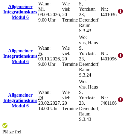
Wann:
Wie
S,
Allgemeiner
Mi.
viel:
Yorckstr.
Nr.:
Integrationskurs
09.09.2026,
20
23,
I401036
Modul 6
9.00 Uhr
Termine
Derendorf,
Raum
S.3.43
Wo:
vhs, Haus
Wann:
Wie
S,
Allgemeiner
Fr.
viel:
Yorckstr.
Nr.:
Integrationskurs
09.10.2026,
20
23,
I401096
Modul 6
9.00 Uhr
Termine
Derendorf,
Raum
S.3.24
Wo:
vhs, Haus
Wann:
Wie
S,
Allgemeiner
Di.
viel:
Yorckstr.
Nr.:
Integrationskurs
23.02.2027,
20
23,
J401166
Modul 6
14.00 Uhr
Termine
Derendorf,
Raum
S.3.43
Plätze frei