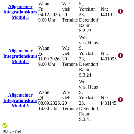
Wann:
Wie
S,
Allgemeiner
Fr.
viel:
Yorckstr.
Nr.:
Integrationskurs
04.12.2026,
20
23,
I401015
Modul 5
9.00 Uhr
Termine
Derendorf,
Raum
S.2.23
Wo:
vhs, Haus
Wann:
Wie
S,
Allgemeiner
Fr.
viel:
Yorckstr.
Nr.:
Integrationskurs
11.09.2026,
20
23,
I401095
Modul 5
9.00 Uhr
Termine
Derendorf,
Raum
S.3.24
Wo:
vhs, Haus
Wann:
Wie
S,
Allgemeiner
Di.
viel:
Yorckstr.
Nr.:
Integrationskurs
08.09.2026,
20
23,
I401145
Modul 5
14.00 Uhr
Termine
Derendorf,
Raum
S.3.41
Plätze frei