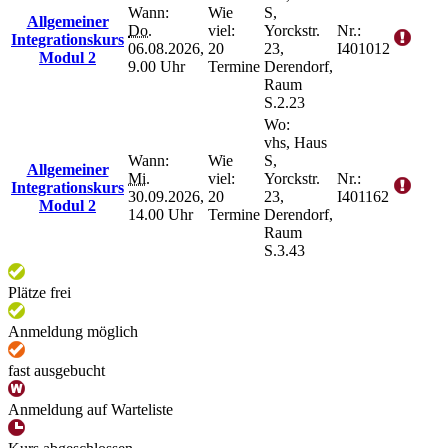
Wann:
Wie
S,
Allgemeiner
Do.
viel:
Yorckstr.
Nr.:
Integrationskurs
06.08.2026,
20
23,
I401012
Modul 2
9.00 Uhr
Termine
Derendorf,
Raum
S.2.23
Wo:
vhs, Haus
Wann:
Wie
S,
Allgemeiner
Mi.
viel:
Yorckstr.
Nr.:
Integrationskurs
30.09.2026,
20
23,
I401162
Modul 2
14.00 Uhr
Termine
Derendorf,
Raum
S.3.43
Plätze frei
Anmeldung möglich
fast ausgebucht
Anmeldung auf Warteliste