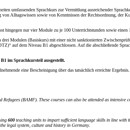
heiten umfassenden Sprachkurs zur Vermittlung ausreichender Sprachke
g von Alltagswissen sowie von Kenntnissen der Rechtsordnung, der Kul
st hingegen nur vier Module zu je 100 Unterrichtstunden sowie einen 
n drei Modulen (Basiskurs) mit einer nicht sanktionierten Zwischenp
DTZ)“ auf dem Niveau B1 abgeschlossen. Auf die abschließende Spra
B1 im Sprachkursteil ausgestellt.
eilnehmende eine Bescheinigung über das tatsächlich erreichte Ergebnis.
and Refugees (BAMF). These courses can also be attended as intensive 
sing
600
teaching units to impart sufficient language skills in line with 
the legal system, culture and history in Germany.