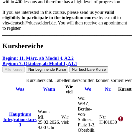
within 400 lessons and therefore has a high level of progression.
If you are interested in this course, please send us your
valid
eligibility to participate in the integration course
by e-mail to
vhs-deutsch@duesseldorf.de. You will then receive an appointment
to register.
_______________________________________________________
Kursbereiche
Beginn: 11. März, ab Modul 4, A2.2
Beginn: 7. Oktober, ab Modul 1, A1.1
Alle Kurse
Nur beginnende Kurse
Nur buchbare Kurse
Kursübersicht. Tabellenüberschriften können sortiert wer
Wie
Was
Wann
Wo
Nr.
Kursst
viel
Wo:
WBZ,
Bertha-
Wann:
Hauptkurs
von-
Mi.
Wie
Nr.:
Integrationskurs
Suttner-
25.02.2026,
viel:
H401030
3
Platz 1-3,
9.00 Uhr
Oberbilk,