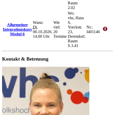
Raum
2.02
Wo:
vhs, Haus
Wann:
Wie
S,
Allgemeiner
Di.
viel:
Yorckstr.
Nr.:
Integrationskurs
06.10.2026,
20
23,
I401146
Modul 6
14.00 Uhr
Termine
Derendorf,
Raum
S.3.41
Kontakt & Betreuung