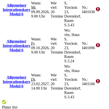
Wann:
Wie
S,
Allgemeiner
Mi.
viel:
Yorckstr.
Nr.:
Integrationskurs
09.09.2026,
20
23,
I401036
Modul 6
9.00 Uhr
Termine
Derendorf,
Raum
S.3.43
Wo:
vhs, Haus
Wann:
Wie
S,
Allgemeiner
Fr.
viel:
Yorckstr.
Nr.:
Integrationskurs
09.10.2026,
20
23,
I401096
Modul 6
9.00 Uhr
Termine
Derendorf,
Raum
S.3.24
Wo:
vhs, Haus
Wann:
Wie
S,
Allgemeiner
Di.
viel:
Yorckstr.
Nr.:
Integrationskurs
23.02.2027,
20
23,
J401166
Modul 6
14.00 Uhr
Termine
Derendorf,
Raum
S.3.43
Plätze frei