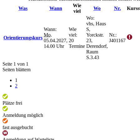
Wie
Was
Wann
Wo
Nr.
Kurss
viel
Wo:
vhs, Haus
Wann:
Wie
S,
Mo.
viel:
Yorckstr.
Nr.:
Orientierungskurs
05.04.2027,
20
23,
J401167
14.00 Uhr
Termine
Derendorf,
Raum
S.3.43
Seite 1 von 1
Seiten blättern
1
2
Plätze frei
Anmeldung möglich
fast ausgebucht
Anmeldung auf Warteliste