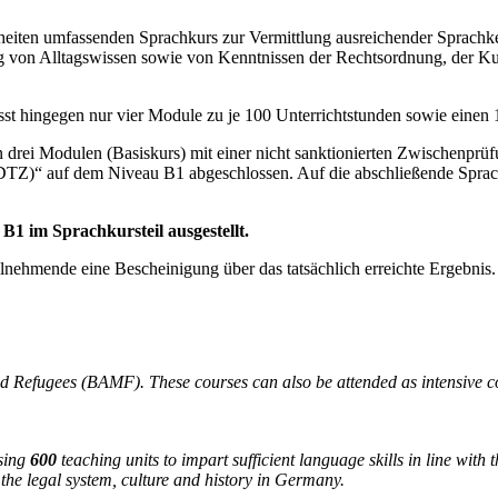
heiten umfassenden Sprachkurs zur Vermittlung ausreichender Sprachke
g von Alltagswissen sowie von Kenntnissen der Rechtsordnung, der Kul
st hingegen nur vier Module zu je 100 Unterrichtstunden sowie einen 
n drei Modulen (Basiskurs) mit einer nicht sanktionierten Zwischenp
DTZ)“ auf dem Niveau B1 abgeschlossen. Auf die abschließende Spra
B1 im Sprachkursteil ausgestellt.
eilnehmende eine Bescheinigung über das tatsächlich erreichte Ergebnis.
and Refugees (BAMF). These courses can also be attended as intensive 
sing
600
teaching units to impart sufficient language skills in line with 
the legal system, culture and history in Germany.