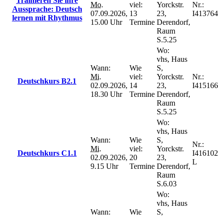
Trainieren Sie ihre
Mo.
viel:
Yorckstr.
Nr.:
Aussprache: Deutsch
07.09.2026,
13
23,
I413764
lernen mit Rhythmus
15.00 Uhr
Termine
Derendorf,
Raum
S.5.25
Wo:
vhs, Haus
Wann:
Wie
S,
Mi.
viel:
Yorckstr.
Nr.:
Deutschkurs B2.1
02.09.2026,
14
23,
I415166
18.30 Uhr
Termine
Derendorf,
Raum
S.5.25
Wo:
vhs, Haus
Wann:
Wie
S,
Nr.:
Mi.
viel:
Yorckstr.
Deutschkurs C1.1
I416102
02.09.2026,
20
23,
L
9.15 Uhr
Termine
Derendorf,
Raum
S.6.03
Wo:
vhs, Haus
Wann:
Wie
S,