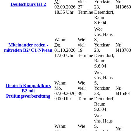
Mi.
viel:
Yorckstr.
Nr.:
Deutschkurs B1.2
02.09.2026,
27
23,
I413660
18.35 Uhr
Termine
Derendorf,
Raum
S.6.04
Wo:
vhs, Haus
Wann:
Wie
S,
Miteinander reden -
Do.
viel:
Yorckstr.
Nr.:
mitreden B2/ C1-Niveau
01.10.2026,
19
23,
I413700
17.00 Uhr
Termine
Derendorf,
Raum
S.6.04
Wo:
vhs, Haus
Wann:
Wie
S,
Deutsch Kompaktkurs
Mo.
viel:
Yorckstr.
Nr.:
B2 mit
07.09.2026,
39
23,
I415401
Prüfungsvorbereitung
9.00 Uhr
Termine
Derendorf,
Raum
S.6.04
Wo:
vhs, Haus
Wann:
Wie
S,
Nr.: