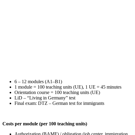
6 – 12 modules (A1–B1)
1 module = 100 teaching units (UE), 1 UE = 45 minutes
Orientation course = 100 teaching units (UE)
LiD – “Living in Germany” test
Final exam: DTZ – German test for immigrants
Costs per module (per 100 teaching units)
Authorization (BAMF) / obligation (job center, immigration