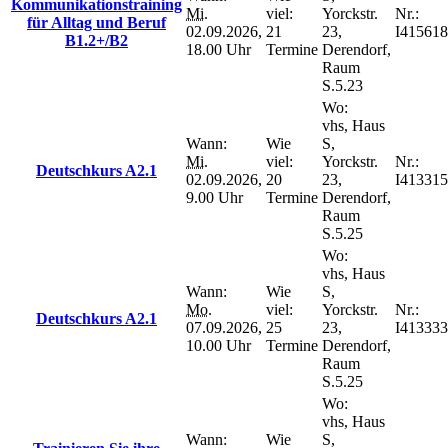
Kommunikationstraining
Mi.
viel:
Yorckstr.
Nr.:
für Alltag und Beruf
02.09.2026,
21
23,
I415618
B1.2+/B2
18.00 Uhr
Termine
Derendorf,
Raum
S.5.23
Wo:
vhs, Haus
Wann:
Wie
S,
Mi.
viel:
Yorckstr.
Nr.:
Deutschkurs A2.1
02.09.2026,
20
23,
I413315
9.00 Uhr
Termine
Derendorf,
Raum
S.5.25
Wo:
vhs, Haus
Wann:
Wie
S,
Mo.
viel:
Yorckstr.
Nr.:
Deutschkurs A2.1
07.09.2026,
25
23,
I413333
10.00 Uhr
Termine
Derendorf,
Raum
S.5.25
Wo:
vhs, Haus
Wann:
Wie
S,