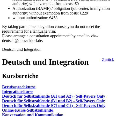
authority) with exemption from costs: €0
Authorization (BAMF) / obligation (job center, immigration
authority) without exemption from costs: €229
without authorization: €458
By taking part in the integration course, you do not meet the
requirements for a language visa.
Please arrange a consultation appointment by email to vhs-
deutsch@duesseldorf.de.
Deutsch und Integration
Deutsch und Integration
Zurück
Kursbereiche
Berufssprachkurse
Integrationskurse
Deutsch für Selbstzahlende (A1 und A2) - Self-Payers Only
Deutsch für Selbstzahlende (B1 und B2) - Self-Payers Only
Deutsch für Selbstzahlende (C1 und C2) - Self-Payers Only
Online-Kurse-Selbstzahlende
Konversation und Kommunikation