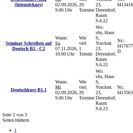
(Intensivkurs)
02.09.2026,
20
23,
I413416
9.00 Uhr
Termine
Derendorf,
Raum
S.6.22
Wo:
vhs, Haus
Wann:
Wie
S,
Nr.:
Seminar Schreiben auf
Sa.
viel:
Yorckstr.
I417677
Deutsch B2 - C2
07.11.2026,
1
23,
D
10.00 Uhr
Termin
Derendorf,
Raum
S.6.22
Wo:
vhs, Haus
Wann:
Wie
S,
Mi.
viel:
Yorckstr.
Nr.:
Deutschkurs B1.1
02.09.2026,
20
23,
I413563
9.00 Uhr
Termine
Derendorf,
Raum
S.6.23
Seite 2 von 3
Seiten blättern
1