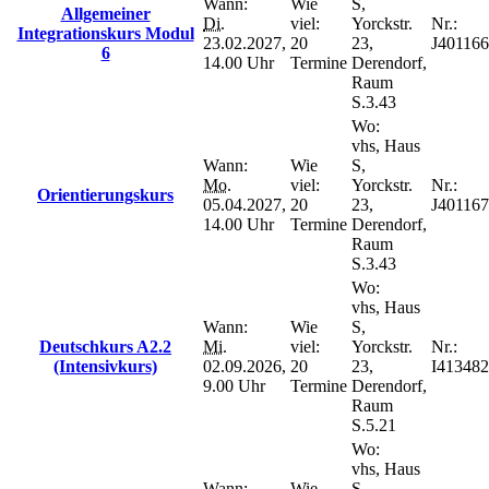
Wann:
Wie
S,
Allgemeiner
Di.
viel:
Yorckstr.
Nr.:
Integrationskurs Modul
23.02.2027,
20
23,
J401166
6
14.00 Uhr
Termine
Derendorf,
Raum
S.3.43
Wo:
vhs, Haus
Wann:
Wie
S,
Mo.
viel:
Yorckstr.
Nr.:
Orientierungskurs
05.04.2027,
20
23,
J401167
14.00 Uhr
Termine
Derendorf,
Raum
S.3.43
Wo:
vhs, Haus
Wann:
Wie
S,
Deutschkurs A2.2
Mi.
viel:
Yorckstr.
Nr.:
(Intensivkurs)
02.09.2026,
20
23,
I413482
9.00 Uhr
Termine
Derendorf,
Raum
S.5.21
Wo:
vhs, Haus
Wann:
Wie
S,