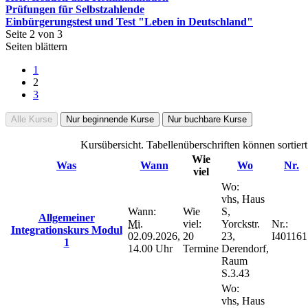
Prüfungen für Selbstzahlende
Einbürgerungstest und Test "Leben in Deutschland"
Seite 2 von 3
Seiten blättern
1
2
3
Alle Kurse
Nur beginnende Kurse
Nur buchbare Kurse
Kursübersicht. Tabellenüberschriften können sortier
Wie
Was
Wann
Wo
Nr.
viel
Wo:
vhs, Haus
Wann:
Wie
S,
Allgemeiner
Mi.
viel:
Yorckstr.
Nr.:
Integrationskurs Modul
02.09.2026,
20
23,
I401161
1
14.00 Uhr
Termine
Derendorf,
Raum
S.3.43
Wo:
vhs, Haus