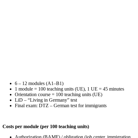
6 – 12 modules (A1–B1)
1 module = 100 teaching units (UE), 1 UE = 45 minutes
Orientation course = 100 teaching units (UE)
LiD – “Living in Germany” test
Final exam: DTZ – German test for immigrants
Costs per module (per 100 teaching units)
Authorization (BAMF) / obligation (job center, immigration