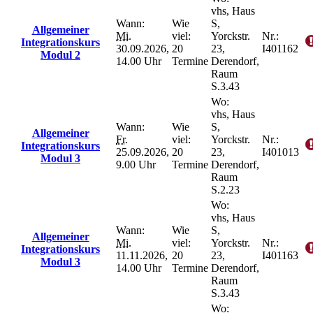
vhs, Haus
Wann:
Wie
S,
Allgemeiner
Mi.
viel:
Yorckstr.
Nr.:
Integrationskurs
30.09.2026,
20
23,
I401162
Modul 2
14.00 Uhr
Termine
Derendorf,
Raum
S.3.43
Wo:
vhs, Haus
Wann:
Wie
S,
Allgemeiner
Fr.
viel:
Yorckstr.
Nr.:
Integrationskurs
25.09.2026,
20
23,
I401013
Modul 3
9.00 Uhr
Termine
Derendorf,
Raum
S.2.23
Wo:
vhs, Haus
Wann:
Wie
S,
Allgemeiner
Mi.
viel:
Yorckstr.
Nr.:
Integrationskurs
11.11.2026,
20
23,
I401163
Modul 3
14.00 Uhr
Termine
Derendorf,
Raum
S.3.43
Wo: