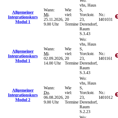
Wo:
vhs, Haus
Wann:
Wie
S,
Allgemeiner
Mi.
viel:
Yorckstr.
Nr.:
Integrationskurs
25.11.2026,
20
23,
I401031
Modul 1
9.00 Uhr
Termine
Derendorf,
Raum
S.3.43
Wo:
vhs, Haus
Wann:
Wie
S,
Allgemeiner
Mi.
viel:
Yorckstr.
Nr.:
Integrationskurs
02.09.2026,
20
23,
I401161
Modul 1
14.00 Uhr
Termine
Derendorf,
Raum
S.3.43
Wo:
vhs, Haus
Wann:
Wie
S,
Allgemeiner
Do.
viel:
Yorckstr.
Nr.:
Integrationskurs
06.08.2026,
20
23,
I401012
Modul 2
9.00 Uhr
Termine
Derendorf,
Raum
S.2.23
Wo: