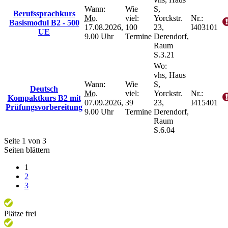
Wann:
Wie
S,
Berufssprachkurs
Mo.
viel:
Yorckstr.
Nr.:
Basismodul B2 - 500
17.08.2026,
100
23,
I403101
UE
9.00 Uhr
Termine
Derendorf,
Raum
S.3.21
Wo:
vhs, Haus
Wann:
Wie
S,
Deutsch
Mo.
viel:
Yorckstr.
Nr.:
Kompaktkurs B2 mit
07.09.2026,
39
23,
I415401
Prüfungsvorbereitung
9.00 Uhr
Termine
Derendorf,
Raum
S.6.04
Seite 1 von 3
Seiten blättern
1
2
3
Plätze frei