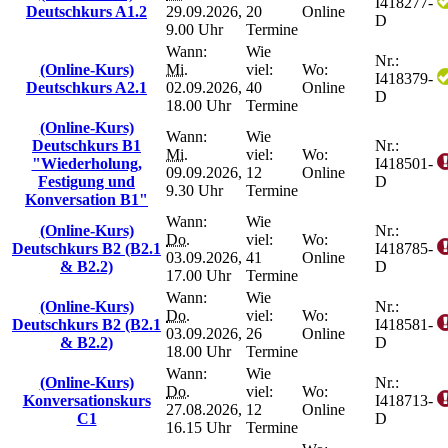
I418277-
Deutschkurs A1.2
29.09.2026,
20
Online
D
9.00 Uhr
Termine
Wann:
Wie
Nr.:
(Online-Kurs)
Mi.
viel:
Wo:
I418379-
Deutschkurs A2.1
02.09.2026,
40
Online
D
18.00 Uhr
Termine
(Online-Kurs)
Wann:
Wie
Deutschkurs B1
Nr.:
Mi.
viel:
Wo:
"Wiederholung,
I418501-
09.09.2026,
12
Online
Festigung und
D
9.30 Uhr
Termine
Konversation B1"
Wann:
Wie
(Online-Kurs)
Nr.:
Do.
viel:
Wo:
Deutschkurs B2 (B2.1
I418785-
03.09.2026,
41
Online
& B2.2)
D
17.00 Uhr
Termine
Wann:
Wie
(Online-Kurs)
Nr.:
Do.
viel:
Wo:
Deutschkurs B2 (B2.1
I418581-
03.09.2026,
26
Online
& B2.2)
D
18.00 Uhr
Termine
Wann:
Wie
(Online-Kurs)
Nr.:
Do.
viel:
Wo:
Konversationskurs
I418713-
27.08.2026,
12
Online
C1
D
16.15 Uhr
Termine