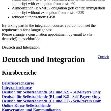
authority) with exemption from costs: €0
Authorization (BAMF) / obligation (job center, immigration
authority) without exemption from costs: €229
without authorization: €458
By taking part in the integration course, you do not meet the
requirements for a language visa.
Please arrange a consultation appointment by email to vhs-
deutsch@duesseldorf.de.
Deutsch und Integration
Deutsch und Integration
Zurück
Kursbereiche
Berufssprachkurse
Integrationskurse
Deutsch für Selbstzahlende (A1 und A2) - Self-Payers Only
Deutsch für Selbstzahlende (B1 und B2) - Self-Payers Only
Deutsch für Selbstzahlende (C1 und C2) - Self-Payers Only
Online-Kurse-Selbstzahlende
Konversation und Kommunikation