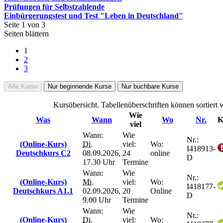
Prüfungen für Selbstzahlende
Einbürgerungstest und Test "Leben in Deutschland"
Seite 1 von 3
Seiten blättern
1
2
3
Alle Kurse
Nur beginnende Kurse
Nur buchbare Kurse
Kursübersicht. Tabellenüberschriften können sortiert 
Wie
Was
Wann
Wo
Nr.
K
viel
Wann:
Wie
Nr.:
(Online-Kurs)
Di.
viel:
Wo:
I418913-
Deutschkurs C2
08.09.2026,
24
online
D
17.30 Uhr
Termine
Wann:
Wie
Nr.:
(Online-Kurs)
Mi.
viel:
Wo:
I418177-
Deutschkurs A1.1
02.09.2026,
20
Online
D
9.00 Uhr
Termine
Wann:
Wie
Nr.:
(Online-Kurs)
Di.
viel:
Wo: