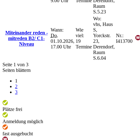
9.00 Uhr
Termine
Derendorf,
Raum
S.5.23
Wo:
vhs, Haus
Wann:
Wie
S,
Miteinander reden -
Do.
viel:
Yorckstr.
Nr.:
mitreden B2/ C1-
01.10.2026,
19
23,
I413700
Niveau
17.00 Uhr
Termine
Derendorf,
Raum
S.6.04
Seite 1 von 3
Seiten blättern
1
2
3
Plätze frei
Anmeldung möglich
fast ausgebucht