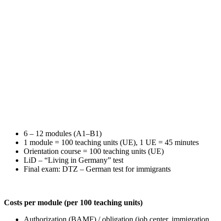
6 – 12 modules (A1–B1)
1 module = 100 teaching units (UE), 1 UE = 45 minutes
Orientation course = 100 teaching units (UE)
LiD – “Living in Germany” test
Final exam: DTZ – German test for immigrants
Costs per module (per 100 teaching units)
Authorization (BAMF) / obligation (job center, immigration