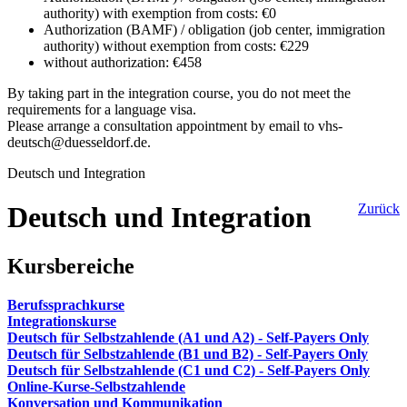
authority) with exemption from costs: €0
Authorization (BAMF) / obligation (job center, immigration
authority) without exemption from costs: €229
without authorization: €458
By taking part in the integration course, you do not meet the
requirements for a language visa.
Please arrange a consultation appointment by email to vhs-
deutsch@duesseldorf.de.
Deutsch und Integration
Deutsch und Integration
Zurück
Kursbereiche
Berufssprachkurse
Integrationskurse
Deutsch für Selbstzahlende (A1 und A2) - Self-Payers Only
Deutsch für Selbstzahlende (B1 und B2) - Self-Payers Only
Deutsch für Selbstzahlende (C1 und C2) - Self-Payers Only
Online-Kurse-Selbstzahlende
Konversation und Kommunikation