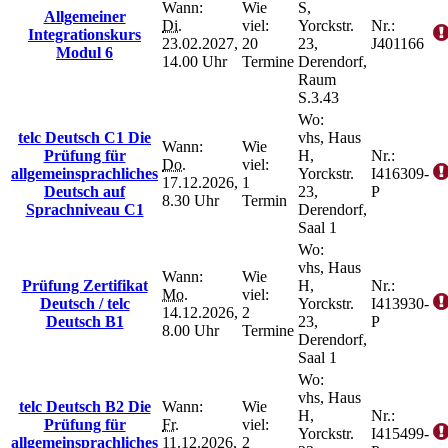
Wann:
Wie
S,
Allgemeiner
Di.
viel:
Yorckstr.
Nr.:
Integrationskurs
23.02.2027,
20
23,
J401166
Modul 6
14.00 Uhr
Termine
Derendorf,
Raum
S.3.43
Wo:
telc Deutsch C1 Die
vhs, Haus
Wann:
Wie
Prüfung für
H,
Nr.:
Do.
viel:
allgemeinsprachliches
Yorckstr.
I416309-
17.12.2026,
1
Deutsch auf
23,
P
8.30 Uhr
Termin
Sprachniveau C1
Derendorf,
Saal 1
Wo:
vhs, Haus
Wann:
Wie
Prüfung Zertifikat
H,
Nr.:
Mo.
viel:
Deutsch / telc
Yorckstr.
I413930-
14.12.2026,
2
Deutsch B1
23,
P
8.00 Uhr
Termine
Derendorf,
Saal 1
Wo:
vhs, Haus
telc Deutsch B2 Die
Wann:
Wie
H,
Nr.:
Prüfung für
Fr.
viel:
Yorckstr.
I415499-
allgemeinsprachliches
11.12.2026,
2