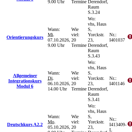
9.00 Uhr
Termine
Derendorf,
Raum
S.3.24
Wo:
vhs, Haus
Wann:
Wie
S,
Mi.
viel:
Yorckstr.
Nr.:
Orientierungskurs
07.10.2026,
20
23,
I401037
9.00 Uhr
Termine
Derendorf,
Raum
S.3.43
Wo:
vhs, Haus
Wann:
Wie
S,
Allgemeiner
Di.
viel:
Yorckstr.
Nr.:
Integrationskurs
06.10.2026,
20
23,
I401146
Modul 6
14.00 Uhr
Termine
Derendorf,
Raum
S.3.41
Wo:
vhs, Haus
Wann:
Wie
S,
Nr.:
Mo.
viel:
Yorckstr.
Deutschkurs A2.2
I413409-
05.10.2026,
20
23,
L