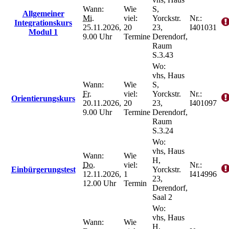
Wann:
Wie
S,
Allgemeiner
Mi.
viel:
Yorckstr.
Nr.:
Integrationskurs
25.11.2026,
20
23,
I401031
Modul 1
9.00 Uhr
Termine
Derendorf,
Raum
S.3.43
Wo:
vhs, Haus
Wann:
Wie
S,
Fr.
viel:
Yorckstr.
Nr.:
Orientierungskurs
20.11.2026,
20
23,
I401097
9.00 Uhr
Termine
Derendorf,
Raum
S.3.24
Wo:
vhs, Haus
Wann:
Wie
H,
Do.
viel:
Nr.:
Einbürgerungstest
Yorckstr.
12.11.2026,
1
I414996
23,
12.00 Uhr
Termin
Derendorf,
Saal 2
Wo:
vhs, Haus
Wann:
Wie
H,