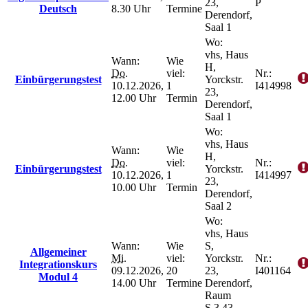
23,
P
Deutsch
8.30 Uhr
Termine
Derendorf,
Saal 1
Wo:
vhs, Haus
Wann:
Wie
H,
Do.
viel:
Nr.:
Einbürgerungstest
Yorckstr.
10.12.2026,
1
I414998
23,
12.00 Uhr
Termin
Derendorf,
Saal 1
Wo:
vhs, Haus
Wann:
Wie
H,
Do.
viel:
Nr.:
Einbürgerungstest
Yorckstr.
10.12.2026,
1
I414997
23,
10.00 Uhr
Termin
Derendorf,
Saal 2
Wo:
vhs, Haus
Wann:
Wie
S,
Allgemeiner
Mi.
viel:
Yorckstr.
Nr.:
Integrationskurs
09.12.2026,
20
23,
I401164
Modul 4
14.00 Uhr
Termine
Derendorf,
Raum
S.3.43