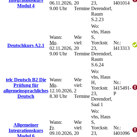
Integrationskurs
06.11.2026,
20
23,
I401014
Modul 4
9.00 Uhr
Termine
Derendorf,
Raum
S.2.23
Wo:
vhs, Haus
Wann:
Wie
S,
Mo.
viel:
Yorckstr.
Nr.:
Deutschkurs A2.1
02.11.2026,
20
23,
I413313
9.00 Uhr
Termine
Derendorf,
Raum
S.6.24
Wo:
vhs, Haus
telc Deutsch B2 Die
Wann:
Wie
H,
Nr.:
Prüfung für
Mo.
viel:
Yorckstr.
I415491-
allgemeinsprachliches
12.10.2026,
2
23,
P
Deutsch
8.30 Uhr
Termine
Derendorf,
Saal 1
Wo:
vhs, Haus
Wann:
Wie
S,
Allgemeiner
Fr.
viel:
Yorckstr.
Nr.:
Integrationskurs
09.10.2026,
20
23,
I401096
Modul 6