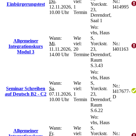
Do.
viel:
Nr.:
Einbürgerungstest
Yorckstr.
12.11.2026,
1
I414995
23,
10.00 Uhr
Termin
Derendorf,
Saal 1
Wo:
vhs, Haus
Wann:
Wie
S,
Allgemeiner
Mi.
viel:
Yorckstr.
Nr.:
Integrationskurs
11.11.2026,
20
23,
I401163
Modul 3
14.00 Uhr
Termine
Derendorf,
Raum
S.3.43
Wo:
vhs, Haus
Wann:
Wie
S,
Nr.:
Seminar Schreiben
Sa.
viel:
Yorckstr.
I417677-
auf Deutsch B2 - C2
07.11.2026,
1
23,
D
10.00 Uhr
Termin
Derendorf,
Raum
S.6.22
Wo:
vhs, Haus
Wann:
Wie
S,
Allgemeiner
Fr.
viel:
Yorckstr.
Nr.: