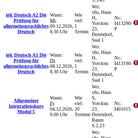
Wo:
vhs, Haus
telc Deutsch A2 Die
Wann:
Wie
H,
Nr.:
Prüfung für
Mi.
viel:
Yorckstr.
I413290-
allgemeinsprachliches
09.12.2026,
1
23,
P
Deutsch
8.30 Uhr
Termin
Derendorf,
Saal 1
Wo:
vhs, Haus
telc Deutsch A1 Die
Wann:
Wie
H,
Nr.:
Prüfung für
Di.
viel:
Yorckstr.
I413190-
allgemeinsprachliches
08.12.2026,
1
23,
P
Deutsch
8.30 Uhr
Termin
Derendorf,
Saal 1
Wo:
vhs, Haus
Wann:
Wie
S,
Allgemeiner
Fr.
viel:
Yorckstr.
Nr.:
Integrationskurs
04.12.2026,
20
23,
I401015
Modul 5
9.00 Uhr
Termine
Derendorf,
Raum
S.2.23
Wo:
vhs, Haus