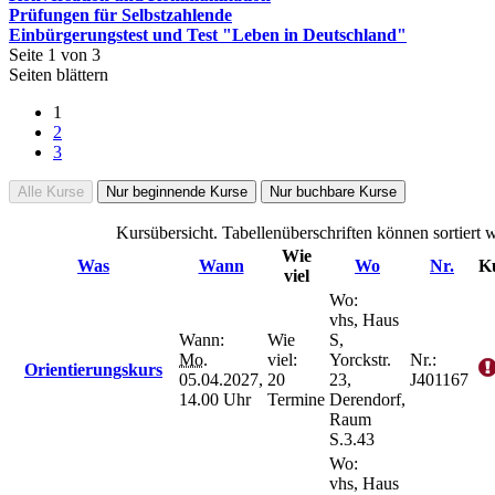
Prüfungen für Selbstzahlende
Einbürgerungstest und Test "Leben in Deutschland"
Seite 1 von 3
Seiten blättern
1
2
3
Alle Kurse
Nur beginnende Kurse
Nur buchbare Kurse
Kursübersicht. Tabellenüberschriften können sortiert 
Wie
Was
Wann
Wo
Nr.
Ku
viel
Wo:
vhs, Haus
Wann:
Wie
S,
Mo.
viel:
Yorckstr.
Nr.:
Orientierungskurs
05.04.2027,
20
23,
J401167
14.00 Uhr
Termine
Derendorf,
Raum
S.3.43
Wo:
vhs, Haus