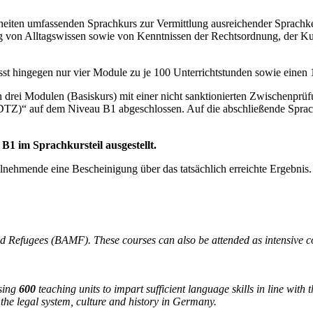
heiten umfassenden Sprachkurs zur Vermittlung ausreichender Sprachke
g von Alltagswissen sowie von Kenntnissen der Rechtsordnung, der Kul
st hingegen nur vier Module zu je 100 Unterrichtstunden sowie einen 
n drei Modulen (Basiskurs) mit einer nicht sanktionierten Zwischenp
DTZ)“ auf dem Niveau B1 abgeschlossen. Auf die abschließende Spra
B1 im Sprachkursteil ausgestellt.
eilnehmende eine Bescheinigung über das tatsächlich erreichte Ergebnis.
and Refugees (BAMF). These courses can also be attended as intensive 
sing
600
teaching units to impart sufficient language skills in line with 
the legal system, culture and history in Germany.