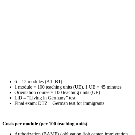
6 – 12 modules (A1–B1)
1 module = 100 teaching units (UE), 1 UE = 45 minutes
Orientation course = 100 teaching units (UE)
LiD – “Living in Germany” test
Final exam: DTZ – German test for immigrants
Costs per module (per 100 teaching units)
Authorization (BAMF) / obligation (job center, immigration