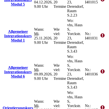
04.12.2026,
20
23,
I401015
Modul 5
9.00 Uhr
Termine
Derendorf,
Raum
S.2.23
Wo:
vhs, Haus
Wann:
Wie
S,
Allgemeiner
Mi.
viel:
Yorckstr.
Nr.:
Integrationskurs
25.11.2026,
20
23,
I401031
Modul 1
9.00 Uhr
Termine
Derendorf,
Raum
S.3.43
Wo:
vhs, Haus
Wann:
Wie
S,
Allgemeiner
Mi.
viel:
Yorckstr.
Nr.:
Integrationskurs
09.09.2026,
20
23,
I401036
Modul 6
9.00 Uhr
Termine
Derendorf,
Raum
S.3.43
Wo:
vhs, Haus
Wann:
Wie
S,
Mi.
viel:
Yorckstr.
Nr.:
Orientierungskurs