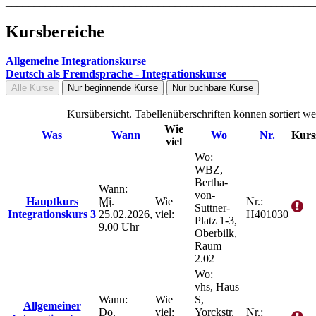
_______________________________________________________
Kursbereiche
Allgemeine Integrationskurse
Deutsch als Fremdsprache - Integrationskurse
Alle Kurse
Nur beginnende Kurse
Nur buchbare Kurse
Kursübersicht. Tabellenüberschriften können sortiert we
Wie
Was
Wann
Wo
Nr.
Kurs
viel
Wo:
WBZ,
Bertha-
Wann:
von-
Hauptkurs
Mi.
Wie
Nr.:
Suttner-
Integrationskurs 3
25.02.2026,
viel:
H401030
Platz 1-3,
9.00 Uhr
Oberbilk,
Raum
2.02
Wo:
vhs, Haus
Wann:
Wie
S,
Allgemeiner
Do.
viel:
Yorckstr.
Nr.: