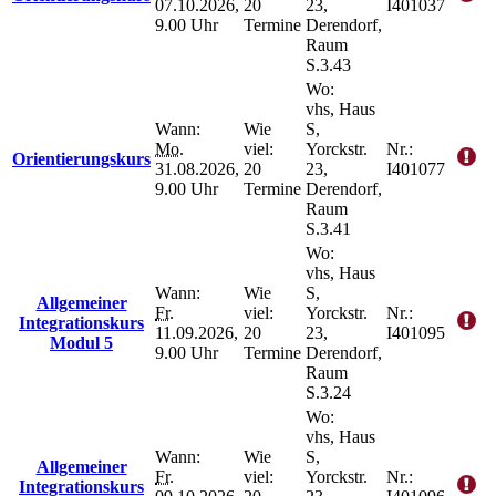
07.10.2026,
20
23,
I401037
9.00 Uhr
Termine
Derendorf,
Raum
S.3.43
Wo:
vhs, Haus
Wann:
Wie
S,
Mo.
viel:
Yorckstr.
Nr.:
Orientierungskurs
31.08.2026,
20
23,
I401077
9.00 Uhr
Termine
Derendorf,
Raum
S.3.41
Wo:
vhs, Haus
Wann:
Wie
S,
Allgemeiner
Fr.
viel:
Yorckstr.
Nr.:
Integrationskurs
11.09.2026,
20
23,
I401095
Modul 5
9.00 Uhr
Termine
Derendorf,
Raum
S.3.24
Wo:
vhs, Haus
Wann:
Wie
S,
Allgemeiner
Fr.
viel:
Yorckstr.
Nr.:
Integrationskurs