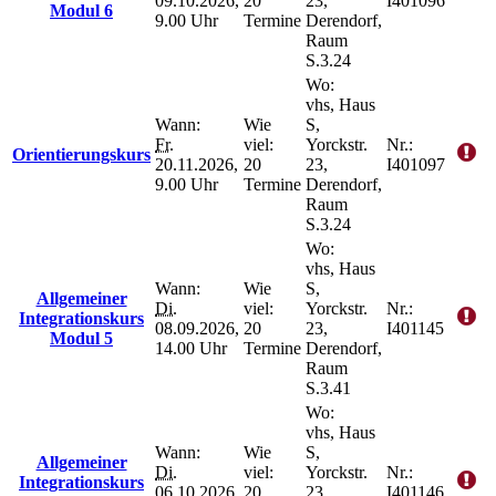
09.10.2026,
20
23,
I401096
Modul 6
9.00 Uhr
Termine
Derendorf,
Raum
S.3.24
Wo:
vhs, Haus
Wann:
Wie
S,
Fr.
viel:
Yorckstr.
Nr.:
Orientierungskurs
20.11.2026,
20
23,
I401097
9.00 Uhr
Termine
Derendorf,
Raum
S.3.24
Wo:
vhs, Haus
Wann:
Wie
S,
Allgemeiner
Di.
viel:
Yorckstr.
Nr.:
Integrationskurs
08.09.2026,
20
23,
I401145
Modul 5
14.00 Uhr
Termine
Derendorf,
Raum
S.3.41
Wo:
vhs, Haus
Wann:
Wie
S,
Allgemeiner
Di.
viel:
Yorckstr.
Nr.:
Integrationskurs
06.10.2026,
20
23,
I401146