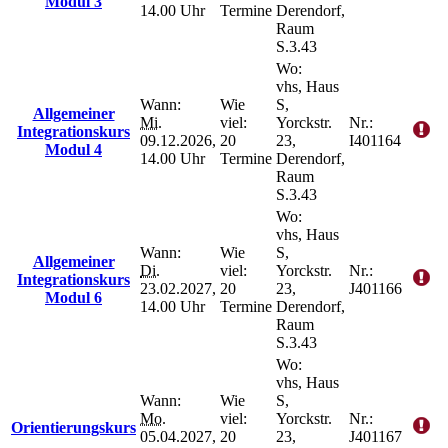
Modul 3
14.00 Uhr
Termine
Derendorf,
Raum
S.3.43
Wo:
vhs, Haus
Wann:
Wie
S,
Allgemeiner
Mi.
viel:
Yorckstr.
Nr.:
Integrationskurs
09.12.2026,
20
23,
I401164
Modul 4
14.00 Uhr
Termine
Derendorf,
Raum
S.3.43
Wo:
vhs, Haus
Wann:
Wie
S,
Allgemeiner
Di.
viel:
Yorckstr.
Nr.:
Integrationskurs
23.02.2027,
20
23,
J401166
Modul 6
14.00 Uhr
Termine
Derendorf,
Raum
S.3.43
Wo:
vhs, Haus
Wann:
Wie
S,
Mo.
viel:
Yorckstr.
Nr.:
Orientierungskurs
05.04.2027,
20
23,
J401167