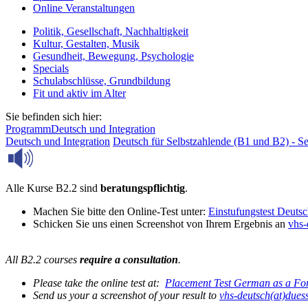
Online Veranstaltungen
Politik, Gesellschaft, Nachhaltigkeit
Kultur, Gestalten, Musik
Gesundheit, Bewegung, Psychologie
Specials
Schulabschlüsse, Grundbildung
Fit und aktiv im Alter
Sie befinden sich hier:
Programm
Deutsch und Integration
Deutsch und Integration
Deutsch für Selbstzahlende (B1 und B2) - S
Alle Kurse B2.2 sind
beratungspflichtig
.
Machen Sie bitte den Online-Test unter:
Einstufungstest Deuts
Schicken Sie uns einen Screenshot von Ihrem Ergebnis an
vhs-
All B2.2 courses
require a consultation
.
Please take the online test at:
Placement Test German as a For
Send us your a screenshot of your result to
vhs-deutsch(at)duess