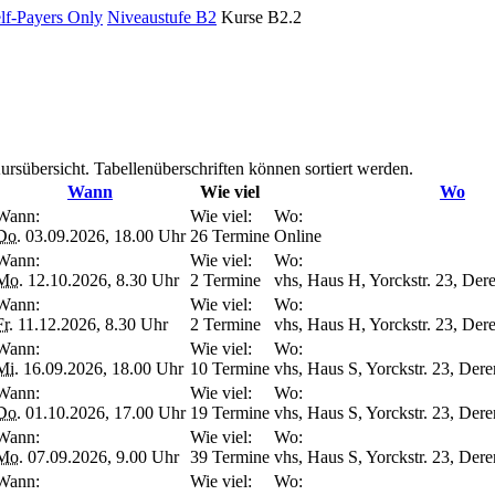
elf-Payers Only
Niveaustufe B2
Kurse B2.2
ursübersicht. Tabellenüberschriften können sortiert werden.
Wann
Wie viel
Wo
Wann:
Wie viel:
Wo:
Do.
03.09.2026, 18.00 Uhr
26 Termine
Online
Wann:
Wie viel:
Wo:
Mo.
12.10.2026, 8.30 Uhr
2 Termine
vhs, Haus H, Yorckstr. 23, Dere
Wann:
Wie viel:
Wo:
Fr.
11.12.2026, 8.30 Uhr
2 Termine
vhs, Haus H, Yorckstr. 23, Dere
Wann:
Wie viel:
Wo:
Mi.
16.09.2026, 18.00 Uhr
10 Termine
vhs, Haus S, Yorckstr. 23, Der
Wann:
Wie viel:
Wo:
Do.
01.10.2026, 17.00 Uhr
19 Termine
vhs, Haus S, Yorckstr. 23, Der
Wann:
Wie viel:
Wo:
Mo.
07.09.2026, 9.00 Uhr
39 Termine
vhs, Haus S, Yorckstr. 23, Der
Wann:
Wie viel:
Wo: