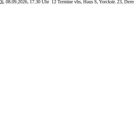
Di.
08.09.2026, 17.30 Uhr
12 Termine
vhs, Haus S, Yorckstr. 23, Der