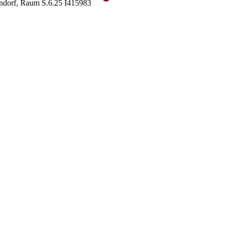
endorf, Raum S.6.25
I415983