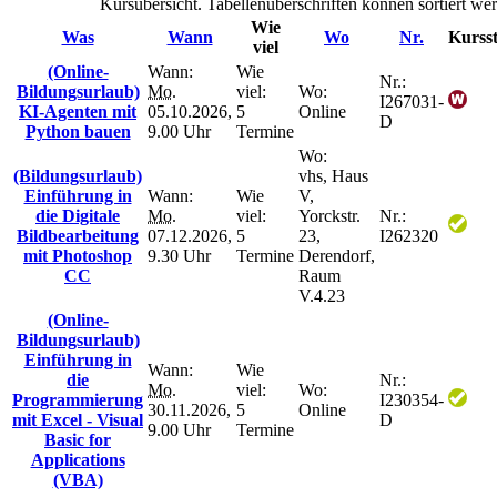
Kursübersicht. Tabellenüberschriften können sortiert we
Wie
Was
Wann
Wo
Nr.
Kursst
viel
(Online-
Wann:
Wie
Nr.:
Bildungsurlaub)
Mo.
viel:
Wo:
I267031-
KI-Agenten mit
05.10.2026,
5
Online
D
Python bauen
9.00 Uhr
Termine
Wo:
(Bildungsurlaub)
vhs, Haus
Einführung in
Wann:
Wie
V,
die Digitale
Mo.
viel:
Yorckstr.
Nr.:
Bildbearbeitung
07.12.2026,
5
23,
I262320
mit Photoshop
9.30 Uhr
Termine
Derendorf,
CC
Raum
V.4.23
(Online-
Bildungsurlaub)
Einführung in
Wann:
Wie
die
Nr.:
Mo.
viel:
Wo:
Programmierung
I230354-
30.11.2026,
5
Online
mit Excel - Visual
D
9.00 Uhr
Termine
Basic for
Applications
(VBA)