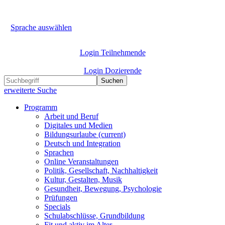
Sprache auswählen
Login Teilnehmende
Login Dozierende
Suchen
erweiterte Suche
Programm
Arbeit und Beruf
Digitales und Medien
Bildungsurlaube
(current)
Deutsch und Integration
Sprachen
Online Veranstaltungen
Politik, Gesellschaft, Nachhaltigkeit
Kultur, Gestalten, Musik
Gesundheit, Bewegung, Psychologie
Prüfungen
Specials
Schulabschlüsse, Grundbildung
Fit und aktiv im Alter