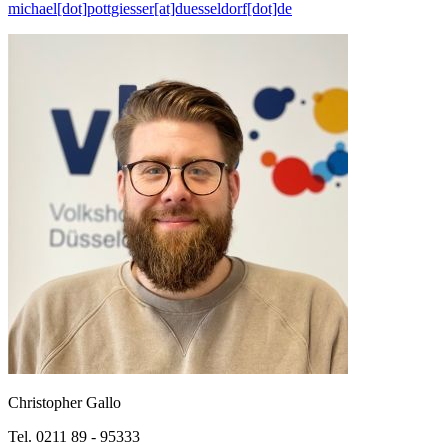
michael[dot]pottgiesser[at]duesseldorf[dot]de
Christopher Gallo
Tel. 0211 89 - 95333