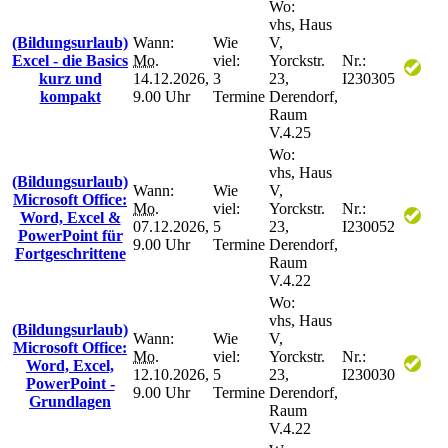
Wo:
vhs, Haus
(Bildungsurlaub)
Wann:
Wie
V,
Excel - die Basics
Mo.
viel:
Yorckstr.
Nr.:
kurz und
14.12.2026,
3
23,
I230305
kompakt
9.00 Uhr
Termine
Derendorf,
Raum
V.4.25
Wo:
vhs, Haus
(Bildungsurlaub)
Wann:
Wie
V,
Microsoft Office:
Mo.
viel:
Yorckstr.
Nr.:
Word, Excel &
07.12.2026,
5
23,
I230052
PowerPoint für
9.00 Uhr
Termine
Derendorf,
Fortgeschrittene
Raum
V.4.22
Wo:
vhs, Haus
(Bildungsurlaub)
Wann:
Wie
V,
Microsoft Office:
Mo.
viel:
Yorckstr.
Nr.:
Word, Excel,
12.10.2026,
5
23,
I230030
PowerPoint -
9.00 Uhr
Termine
Derendorf,
Grundlagen
Raum
V.4.22