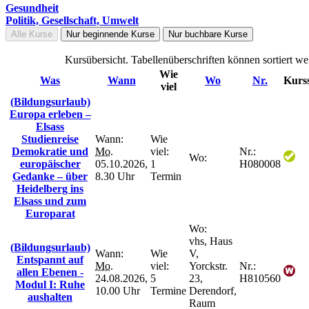
Gesundheit
Politik, Gesellschaft, Umwelt
Alle Kurse
Nur beginnende Kurse
Nur buchbare Kurse
Kursübersicht. Tabellenüberschriften können sortiert we
Wie
Was
Wann
Wo
Nr.
Kurss
viel
(Bildungsurlaub)
Europa erleben –
Elsass
Studienreise
Wann:
Wie
Demokratie und
Mo.
viel:
Nr.:
Wo:
europäischer
05.10.2026,
1
H080008
Gedanke – über
8.30 Uhr
Termin
Heidelberg ins
Elsass und zum
Europarat
Wo:
vhs, Haus
(Bildungsurlaub)
Wann:
Wie
V,
Entspannt auf
Mo.
viel:
Yorckstr.
Nr.:
allen Ebenen -
24.08.2026,
5
23,
H810560
Modul I: Ruhe
10.00 Uhr
Termine
Derendorf,
aushalten
Raum