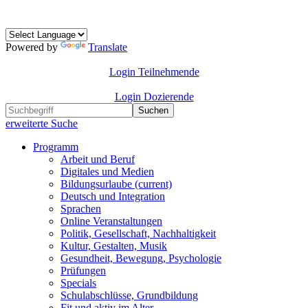
Powered by
Translate
Login Teilnehmende
Login Dozierende
Suchen
erweiterte Suche
Programm
Arbeit und Beruf
Digitales und Medien
Bildungsurlaube
(current)
Deutsch und Integration
Sprachen
Online Veranstaltungen
Politik, Gesellschaft, Nachhaltigkeit
Kultur, Gestalten, Musik
Gesundheit, Bewegung, Psychologie
Prüfungen
Specials
Schulabschlüsse, Grundbildung
Fit und aktiv im Alter