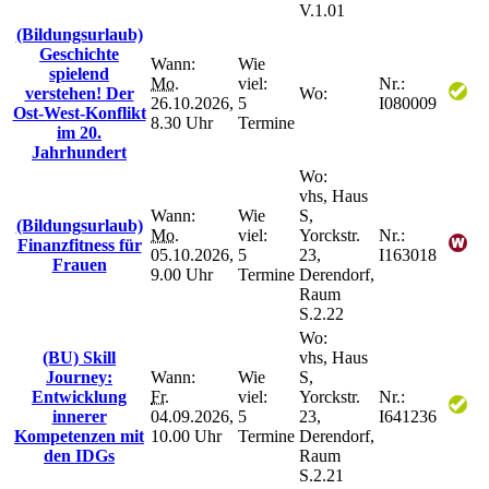
V.1.01
(Bildungsurlaub)
Geschichte
Wann:
Wie
spielend
Mo.
viel:
Nr.:
verstehen! Der
Wo:
26.10.2026,
5
I080009
Ost-West-Konflikt
8.30 Uhr
Termine
im 20.
Jahrhundert
Wo:
vhs, Haus
Wann:
Wie
S,
(Bildungsurlaub)
Mo.
viel:
Yorckstr.
Nr.:
Finanzfitness für
05.10.2026,
5
23,
I163018
Frauen
9.00 Uhr
Termine
Derendorf,
Raum
S.2.22
Wo:
(BU) Skill
vhs, Haus
Journey:
Wann:
Wie
S,
Entwicklung
Fr.
viel:
Yorckstr.
Nr.:
innerer
04.09.2026,
5
23,
I641236
Kompetenzen mit
10.00 Uhr
Termine
Derendorf,
den IDGs
Raum
S.2.21