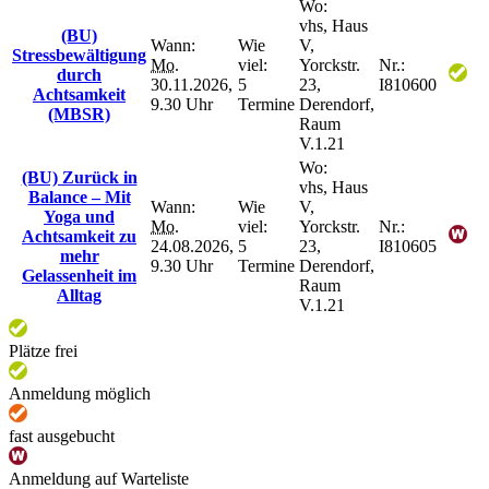
Wo:
vhs, Haus
(BU)
Wann:
Wie
V,
Stressbewältigung
Mo.
viel:
Yorckstr.
Nr.:
durch
30.11.2026,
5
23,
I810600
Achtsamkeit
9.30 Uhr
Termine
Derendorf,
(MBSR)
Raum
V.1.21
Wo:
(BU) Zurück in
vhs, Haus
Balance – Mit
Wann:
Wie
V,
Yoga und
Mo.
viel:
Yorckstr.
Nr.:
Achtsamkeit zu
24.08.2026,
5
23,
I810605
mehr
9.30 Uhr
Termine
Derendorf,
Gelassenheit im
Raum
Alltag
V.1.21
Plätze frei
Anmeldung möglich
fast ausgebucht
Anmeldung auf Warteliste