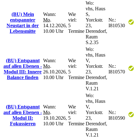
Wo:
vhs, Haus
(BU) Mein
Wann:
Wie
S,
entspannter
Mo.
viel:
Yorckstr.
Nr.:
Neustart in der
14.12.2026,
5
23,
I810530
Lebensmitte
10.00 Uhr
Termine
Derendorf,
Raum
S.2.35
Wo:
vhs, Haus
(BU) Entspannt
Wann:
Wie
V,
auf allen Ebenen -
Mo.
viel:
Yorckstr.
Nr.:
Modul III: Innere
26.10.2026,
5
23,
I810570
Balance finden
10.00 Uhr
Termine
Derendorf,
Raum
V.1.21
Wo:
vhs, Haus
(BU) Entspannt
Wann:
Wie
V,
auf allen Ebenen -
Mo.
viel:
Yorckstr.
Nr.:
Modul II:
19.10.2026,
5
23,
I810590
Fokussieren
10.00 Uhr
Termine
Derendorf,
Raum
V.1.21