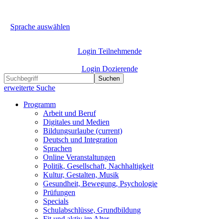
Sprache auswählen
Login Teilnehmende
Login Dozierende
Suchen
erweiterte Suche
Programm
Arbeit und Beruf
Digitales und Medien
Bildungsurlaube
(current)
Deutsch und Integration
Sprachen
Online Veranstaltungen
Politik, Gesellschaft, Nachhaltigkeit
Kultur, Gestalten, Musik
Gesundheit, Bewegung, Psychologie
Prüfungen
Specials
Schulabschlüsse, Grundbildung
Fit und aktiv im Alter