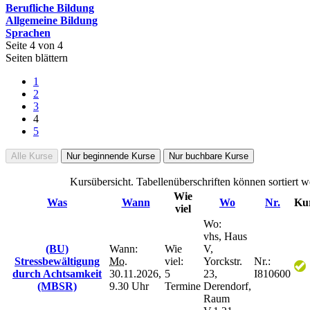
Berufliche Bildung
Allgemeine Bildung
Sprachen
Seite 4 von 4
Seiten blättern
1
2
3
4
5
Alle Kurse
Nur beginnende Kurse
Nur buchbare Kurse
Kursübersicht. Tabellenüberschriften können sortiert w
Wie
Was
Wann
Wo
Nr.
Kur
viel
Wo:
vhs, Haus
(BU)
Wann:
Wie
V,
Stressbewältigung
Mo.
viel:
Yorckstr.
Nr.:
durch Achtsamkeit
30.11.2026,
5
23,
I810600
(MBSR)
9.30 Uhr
Termine
Derendorf,
Raum