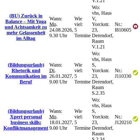
V.1.21
Wo:
vhs, Haus
(BU) Zurück in
Wann:
Wie
V,
Balance – Mit Yoga
Mo.
viel:
Yorckstr.
Nr.:
und Achtsamkeit zu
24.08.2026,
5
23,
I810605
mehr Gelassenheit
9.30 Uhr
Termine
Derendorf,
im Alltag
Raum
V.1.21
Wo:
vhs, Haus
(Bildungsurlaub)
Wann:
Wie
S,
Rhetorik und
Di.
viel:
Yorckstr.
Nr.:
Kommunikation im
26.01.2027,
5
23,
J110330
Beruf
9.00 Uhr
Termine
Derendorf,
Raum
S.2.35
Wo:
vhs, Haus
(Bildungsurlaub)
Wann:
Wie
S,
Xpert personal
Mo.
viel:
Yorckstr.
Nr.:
business skills:
18.01.2027,
5
23,
J120210
Konfliktmanagement
9.00 Uhr
Termine
Derendorf,
Raum
S.2.34