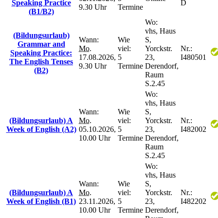
Speaking Practice
D
9.30 Uhr
Termine
(B1/B2)
Wo:
vhs, Haus
(Bildungsurlaub)
Wann:
Wie
S,
Grammar and
Mo.
viel:
Yorckstr.
Nr.:
Speaking Practice:
17.08.2026,
5
23,
I480501
The English Tenses
9.30 Uhr
Termine
Derendorf,
(B2)
Raum
S.2.45
Wo:
vhs, Haus
Wann:
Wie
S,
(Bildungsurlaub) A
Mo.
viel:
Yorckstr.
Nr.:
Week of English (A2)
05.10.2026,
5
23,
I482002
10.00 Uhr
Termine
Derendorf,
Raum
S.2.45
Wo:
vhs, Haus
Wann:
Wie
S,
(Bildungsurlaub) A
Mo.
viel:
Yorckstr.
Nr.:
Week of English (B1)
23.11.2026,
5
23,
I482202
10.00 Uhr
Termine
Derendorf,