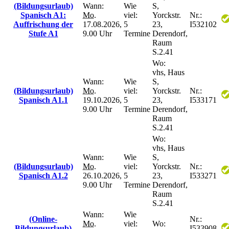
(Bildungsurlaub)
Wann:
Wie
S,
Spanisch A1:
Mo.
viel:
Yorckstr.
Nr.:
Auffrischung der
17.08.2026,
5
23,
I532102
Stufe A1
9.00 Uhr
Termine
Derendorf,
Raum
S.2.41
Wo:
vhs, Haus
Wann:
Wie
S,
(Bildungsurlaub)
Mo.
viel:
Yorckstr.
Nr.:
Spanisch A1.1
19.10.2026,
5
23,
I533171
9.00 Uhr
Termine
Derendorf,
Raum
S.2.41
Wo:
vhs, Haus
Wann:
Wie
S,
(Bildungsurlaub)
Mo.
viel:
Yorckstr.
Nr.:
Spanisch A1.2
26.10.2026,
5
23,
I533271
9.00 Uhr
Termine
Derendorf,
Raum
S.2.41
Wann:
Wie
(Online-
Nr.:
Mo.
viel:
Wo:
Bildungsurlaub)
I533908-