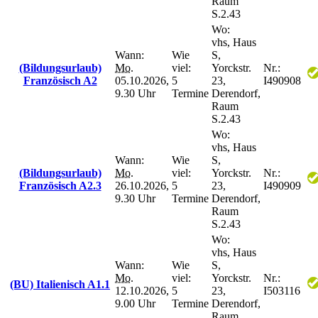
Raum
S.2.43
Wo:
vhs, Haus
Wann:
Wie
S,
(Bildungsurlaub)
Mo.
viel:
Yorckstr.
Nr.:
Französisch A2
05.10.2026,
5
23,
I490908
9.30 Uhr
Termine
Derendorf,
Raum
S.2.43
Wo:
vhs, Haus
Wann:
Wie
S,
(Bildungsurlaub)
Mo.
viel:
Yorckstr.
Nr.:
Französisch A2.3
26.10.2026,
5
23,
I490909
9.30 Uhr
Termine
Derendorf,
Raum
S.2.43
Wo:
vhs, Haus
Wann:
Wie
S,
Mo.
viel:
Yorckstr.
Nr.:
(BU) Italienisch A1.1
12.10.2026,
5
23,
I503116
9.00 Uhr
Termine
Derendorf,
Raum