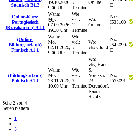
19.10.2026,
5
Online
Spanisch B1.3
D
9.00 Uhr
Termine
Wann:
Wie
Online-Kurs:
Nr.:
Mo.
viel:
Wo:
Portugiesisch
I538103-
07.09.2026,
11
Online
(Brasilianisch) A1.1
D
19.30 Uhr
Termine
Wann:
Wie
(Online-
Nr.:
Mo.
viel:
Wo:
Bildungsurlaub)
I543090-
02.11.2026,
5
vhs-Cloud
Finnisch A1.1
D
9.00 Uhr
Termine
Wo:
vhs, Haus
Wann:
Wie
S,
(Bildungsurlaub)
Mo.
viel:
Yorckstr.
Nr.:
Polnisch A1.1
23.11.2026,
5
23,
I553091
10.00 Uhr
Termine
Derendorf,
Raum
S.2.43
Seite 2 von 4
Seiten blättern
1
2
3