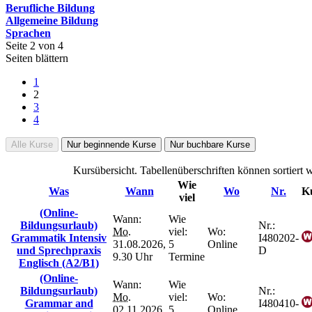
Berufliche Bildung
Allgemeine Bildung
Sprachen
Seite 2 von 4
Seiten blättern
1
2
3
4
Alle Kurse
Nur beginnende Kurse
Nur buchbare Kurse
Kursübersicht. Tabellenüberschriften können sortiert 
Wie
Was
Wann
Wo
Nr.
Ku
viel
(Online-
Wann:
Wie
Bildungsurlaub)
Nr.:
Mo.
viel:
Wo:
Grammatik Intensiv
I480202-
31.08.2026,
5
Online
und Sprechpraxis
D
9.30 Uhr
Termine
Englisch (A2/B1)
(Online-
Wann:
Wie
Bildungsurlaub)
Nr.:
Mo.
viel:
Wo:
Grammar and
I480410-
02.11.2026,
5
Online