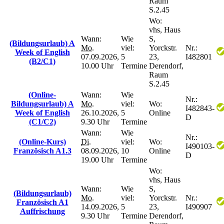
Raum
S.2.45
Wo:
vhs, Haus
Wann:
Wie
S,
(Bildungsurlaub) A
Mo.
viel:
Yorckstr.
Nr.:
Week of English
07.09.2026,
5
23,
I482801
(B2/C1)
10.00 Uhr
Termine
Derendorf,
Raum
S.2.45
(Online-
Wann:
Wie
Nr.:
Bildungsurlaub) A
Mo.
viel:
Wo:
I482843-
Week of English
26.10.2026,
5
Online
D
(C1/C2)
9.30 Uhr
Termine
Wann:
Wie
Nr.:
(Online-Kurs)
Di.
viel:
Wo:
I490103-
Französisch A1.3
08.09.2026,
10
Online
D
19.00 Uhr
Termine
Wo:
vhs, Haus
Wann:
Wie
S,
(Bildungsurlaub)
Mo.
viel:
Yorckstr.
Nr.:
Französisch A1
14.09.2026,
5
23,
I490907
Auffrischung
9.30 Uhr
Termine
Derendorf,