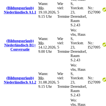
Wann:
Wie
S,
(Bildungsurlaub)
Mo.
viel:
Yorckstr.
Nr.:
Niederländisch A1.1
19.10.2026,
5
23,
I527090
9.15 Uhr
Termine
Derendorf,
Raum
S.2.43
Wo:
vhs, Haus
Wann:
Wie
S,
(Bildungsurlaub)
Mo.
viel:
Yorckstr.
Nr.:
Niederländisch B1+
14.12.2026,
5
23,
I527095
Conversatie
9.00 Uhr
Termine
Derendorf,
Raum
S.2.43
Wo:
vhs, Haus
Wann:
Wie
S,
(Bildungsurlaub)
Mo.
viel:
Yorckstr.
Nr.:
Niederländisch A1.2
31.08.2026,
5
23,
I527099
9.15 Uhr
Termine
Derendorf,
Raum
S.2.43
Wo:
vhs, Haus