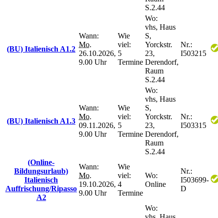
S.2.44
Wo:
vhs, Haus
Wann:
Wie
S,
Mo.
viel:
Yorckstr.
Nr.:
(BU) Italienisch A1.2
26.10.2026,
5
23,
I503215
9.00 Uhr
Termine
Derendorf,
Raum
S.2.44
Wo:
vhs, Haus
Wann:
Wie
S,
Mo.
viel:
Yorckstr.
Nr.:
(BU) Italienisch A1.3
09.11.2026,
5
23,
I503315
9.00 Uhr
Termine
Derendorf,
Raum
S.2.44
(Online-
Wann:
Wie
Bildungsurlaub)
Nr.:
Mo.
viel:
Wo:
Italienisch
I503699-
19.10.2026,
4
Online
Auffrischung/Ripasso
D
9.00 Uhr
Termine
A2
Wo:
vhs, Haus