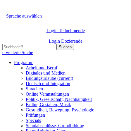
Sprache auswählen
Login Teilnehmende
Login Dozierende
Suchen
erweiterte Suche
Programm
Arbeit und Beruf
Digitales und Medien
Bildungsurlaube
(current)
Deutsch und Integration
Sprachen
Online Veranstaltungen
Politik, Gesellschaft, Nachhaltigkeit
Kultur, Gestalten, Musik
Gesundheit, Bewegung, Psychologie
Prüfungen
Specials
Schulabschlüsse, Grundbildung
Fit und aktiv im Alter