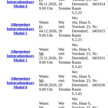
Integrationskurs
06.11.2026,
20
Derendorf,
I401014
Modul 4
9.00 Uhr
Termine
Raum
S.2.23
Wo:
Wann:
Wie
vhs, Haus S,
Allgemeiner
Fr.
viel:
Yorckstr. 23,
Nr.:
Integrationskurs
04.12.2026,
20
Derendorf,
I401015
Modul 5
9.00 Uhr
Termine
Raum
S.2.23
Wo:
Wann:
Wie
vhs, Haus S,
Allgemeiner
Mi.
viel:
Yorckstr. 23,
Nr.:
Integrationskurs
25.11.2026,
20
Derendorf,
I401031
Modul 1
9.00 Uhr
Termine
Raum
S.3.43
Wo:
Wann:
Wie
vhs, Haus S,
Allgemeiner
Mi.
viel:
Yorckstr. 23,
Nr.:
Integrationskurs
09.09.2026,
20
Derendorf,
I401036
Modul 6
9.00 Uhr
Termine
Raum
S.3.43
Wo:
Wann:
Wie
vhs, Haus S,
Mi.
viel:
Yorckstr. 23,
Nr.: