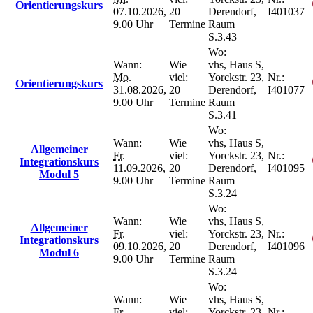
Orientierungskurs
07.10.2026,
20
Derendorf,
I401037
9.00 Uhr
Termine
Raum
S.3.43
Wo:
Wann:
Wie
vhs, Haus S,
Mo.
viel:
Yorckstr. 23,
Nr.:
Orientierungskurs
31.08.2026,
20
Derendorf,
I401077
9.00 Uhr
Termine
Raum
S.3.41
Wo:
Wann:
Wie
vhs, Haus S,
Allgemeiner
Fr.
viel:
Yorckstr. 23,
Nr.:
Integrationskurs
11.09.2026,
20
Derendorf,
I401095
Modul 5
9.00 Uhr
Termine
Raum
S.3.24
Wo:
Wann:
Wie
vhs, Haus S,
Allgemeiner
Fr.
viel:
Yorckstr. 23,
Nr.:
Integrationskurs
09.10.2026,
20
Derendorf,
I401096
Modul 6
9.00 Uhr
Termine
Raum
S.3.24
Wo:
Wann:
Wie
vhs, Haus S,
Fr.
viel:
Yorckstr. 23,
Nr.: