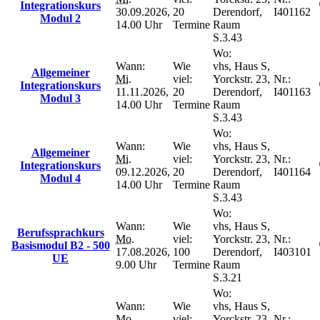
Integrationskurs
30.09.2026,
20
Derendorf,
I401162
Modul 2
14.00 Uhr
Termine
Raum
S.3.43
Wo:
Wann:
Wie
vhs, Haus S,
Allgemeiner
Mi.
viel:
Yorckstr. 23,
Nr.:
Integrationskurs
11.11.2026,
20
Derendorf,
I401163
Modul 3
14.00 Uhr
Termine
Raum
S.3.43
Wo:
Wann:
Wie
vhs, Haus S,
Allgemeiner
Mi.
viel:
Yorckstr. 23,
Nr.:
Integrationskurs
09.12.2026,
20
Derendorf,
I401164
Modul 4
14.00 Uhr
Termine
Raum
S.3.43
Wo:
Wann:
Wie
vhs, Haus S,
Berufssprachkurs
Mo.
viel:
Yorckstr. 23,
Nr.:
Basismodul B2 - 500
17.08.2026,
100
Derendorf,
I403101
UE
9.00 Uhr
Termine
Raum
S.3.21
Wo:
Wann:
Wie
vhs, Haus S,
Mo.
viel:
Yorckstr. 23,
Nr.: