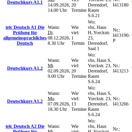
Deutschkurs A1.1
14.09.2026,
20
Derendorf,
I413180
14.00 Uhr
Termine
Raum
S.6.21
Wo:
telc Deutsch A1 Die
Wann:
Wie
vhs, Haus
Nr.:
Prüfung für
Di.
viel:
H, Yorckstr.
I413190-
allgemeinsprachliches
08.12.2026,
1
23,
P
Deutsch
8.30 Uhr
Termin
Derendorf,
Saal 1
Wo:
Wann:
Wie
vhs, Haus S,
Mi.
viel:
Yorckstr. 23,
Nr.:
Deutschkurs A1.2
02.09.2026,
20
Derendorf,
I413213
9.00 Uhr
Termine
Raum
S.6.24
Wo:
Wann:
Wie
vhs, Haus S,
Mo.
viel:
Yorckstr. 23,
Nr.:
Deutschkurs A1.2
07.09.2026,
13
Derendorf,
I413266
18.30 Uhr
Termine
Raum
S.6.24
Wo:
telc Deutsch A2 Die
Wann:
Wie
vhs, Haus
Nr.:
Prüfung für
Mi.
viel:
H, Yorckstr.