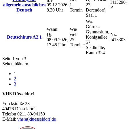
I413290-
allgemeinsprachliches
09.12.2026,
1
23,
P
Deutsch
8.30 Uhr
Termin
Derendorf,
Saal 1
Wo:
Görres-
Wann:
Wie
Gymnasium,
Di.
viel:
Nr.:
Deutschkurs A2.1
Königsallee
08.09.2026,
25
I413303
57,
17.45 Uhr
Termine
Stadtmitte,
Raum 324
Seite 1 von 3
Seiten blättern
1
2
3
VHS Düsseldorf
Yorckstraße 23
40476 Düsseldorf
Telefon 0211 89-94150
E-Mail:
vhs(at)duesseldorf.de