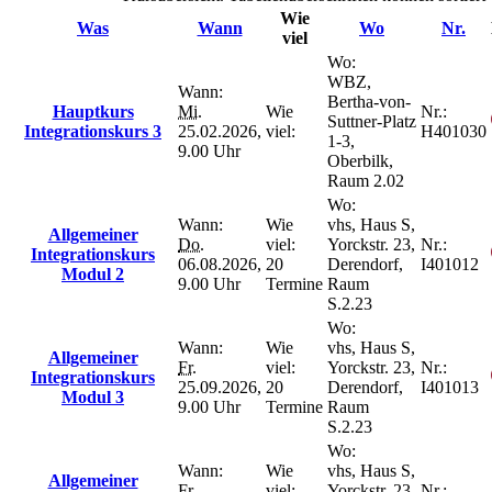
Wie
Was
Wann
Wo
Nr.
viel
Wo:
WBZ,
Wann:
Bertha-von-
Hauptkurs
Mi.
Wie
Nr.:
Suttner-Platz
Integrationskurs 3
25.02.2026,
viel:
H401030
1-3,
9.00 Uhr
Oberbilk,
Raum 2.02
Wo:
Wann:
Wie
vhs, Haus S,
Allgemeiner
Do.
viel:
Yorckstr. 23,
Nr.:
Integrationskurs
06.08.2026,
20
Derendorf,
I401012
Modul 2
9.00 Uhr
Termine
Raum
S.2.23
Wo:
Wann:
Wie
vhs, Haus S,
Allgemeiner
Fr.
viel:
Yorckstr. 23,
Nr.:
Integrationskurs
25.09.2026,
20
Derendorf,
I401013
Modul 3
9.00 Uhr
Termine
Raum
S.2.23
Wo:
Wann:
Wie
vhs, Haus S,
Allgemeiner
Fr.
viel:
Yorckstr. 23,
Nr.: