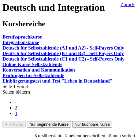
Deutsch und Integration
Zurück
Kursbereiche
Berufssprachkurse
Integrationskurse
Deutsch für Selbstzahlende (A1 und A2) - Self-Payers Only
Deutsch für Selbstzahlende (B1 und B2) - Self-Payers Only
Deutsch für Selbstzahlende (C1 und C2) - Self-Payers Only
Online-Kurse-Selbstzahlende
Konversation und Kommunikation
Prüfungen für Selbstzahlende
Einbürgerungstest und Test "Leben in Deutschland"
Seite 1 von 3
Seiten blättern
1
2
3
Alle Kurse
Nur beginnende Kurse
Nur buchbare Kurse
Kursübersicht. Tabellenüberschriften können sortiert